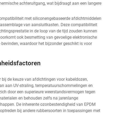
thermische achteruitgang, wat bijdraagt aan een langere
mpatibiliteit met siliconengebaseerde afdichtmiddelen
e assemblage van aansluitkasten. Deze compatibiliteit
chtingsprestatie in de loop van de tijd zouden kunnen
n voorkomt ook besmetting van gevoelige elektronische
e
bevinden, waardoor het bijzonder geschikt is voor
mheidsfactoren
r bij de keuze van afdichtingen voor kabeldozen,
taan aan UV-straling, temperatuurschommelingen en
 zich door een superieure weerstandsvermogen tegen
aterialen en behouden zelfs na jarenlange
enschappen. De inherente ozonbestendigheid van EPDM
 optreden bij andere rubbersoorten in toepassingen met