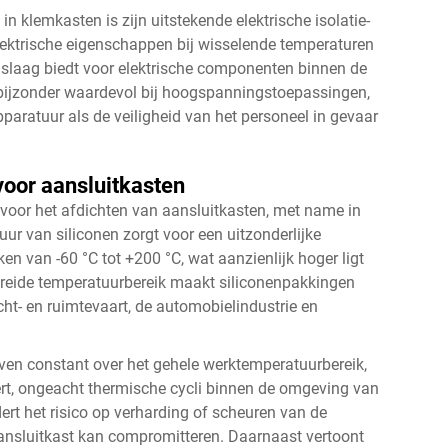
n klemkasten is zijn uitstekende elektrische isolatie-
lektrische eigenschappen bij wisselende temperaturen
slaag biedt voor elektrische componenten binnen de
 bijzonder waardevol bij hoogspanningstoepassingen,
pparatuur als de veiligheid van het personeel in gevaar
oor aansluitkasten
voor het afdichten van aansluitkasten, met name in
r van siliconen zorgt voor een uitzonderlijke
ken van -60 °C tot +200 °C, wat aanzienlijk hoger ligt
breide temperatuurbereik maakt siliconenpakkingen
cht- en ruimtevaart, de automobielindustrie en
jven constant over het gehele werktemperatuurbereik,
rt, ongeacht thermische cycli binnen de omgeving van
dert het risico op verharding of scheuren van de
ansluitkast kan compromitteren. Daarnaast vertoont