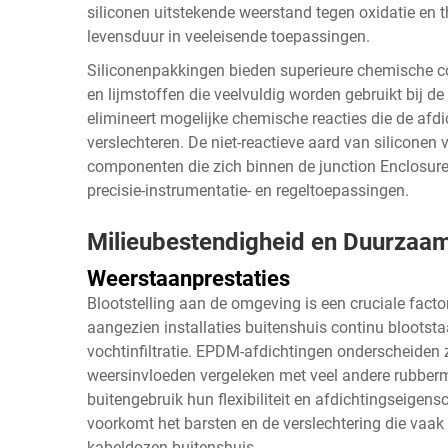
siliconen uitstekende weerstand tegen oxidatie en 
levensduur in veeleisende toepassingen.
Siliconenpakkingen bieden superieure chemische co
en lijmstoffen die veelvuldig worden gebruikt bij d
elimineert mogelijke chemische reacties die de afdi
verslechteren. De niet-reactieve aard van silicone
componenten die zich binnen de
junction Enclosur
precisie-instrumentatie- en regeltoepassingen.
Milieubestendigheid en Duurzaa
Weerstaanprestaties
Blootstelling aan de omgeving is een cruciale facto
aangezien installaties buitenshuis continu bloots
vochtinfiltratie. EPDM-afdichtingen onderscheiden
weersinvloeden vergeleken met veel andere rubberm
buitengebruik hun flexibiliteit en afdichtingseig
voorkomt het barsten en de verslechtering die vaak
kabeldozen buitenshuis.