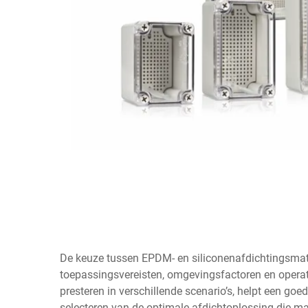
De keuze tussen EPDM- en siliconenafdichtingsmate
toepassingsvereisten, omgevingsfactoren en operat
presteren in verschillende scenario’s, helpt een go
selecteren van de optimale afdichtoplossing die m