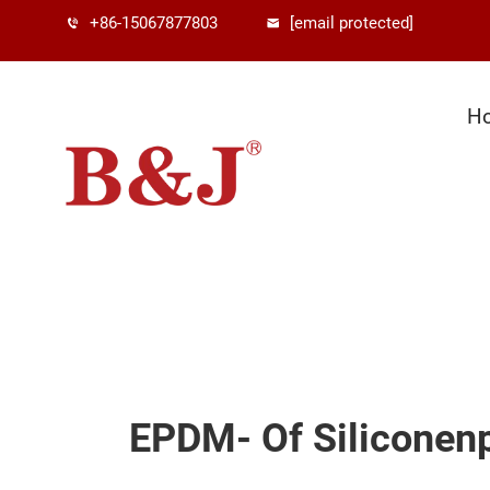
+86-15067877803
[email protected]
H
EPDM- Of Siliconenp