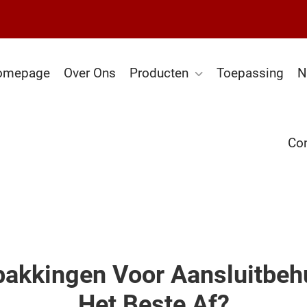
omepage
Over Ons
Producten
Toepassing
N
Con
akkingen Voor Aansluitbehu
Het Beste Af?