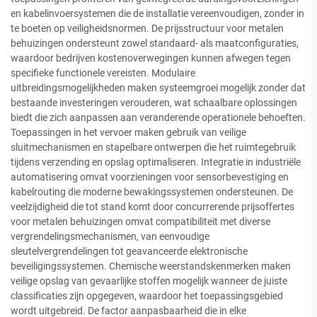
en kabelinvoersystemen die de installatie vereenvoudigen, zonder in
te boeten op veiligheidsnormen. De prijsstructuur voor metalen
behuizingen ondersteunt zowel standaard- als maatconfiguraties,
waardoor bedrijven kostenoverwegingen kunnen afwegen tegen
specifieke functionele vereisten. Modulaire
uitbreidingsmogelijkheden maken systeemgroei mogelijk zonder dat
bestaande investeringen verouderen, wat schaalbare oplossingen
biedt die zich aanpassen aan veranderende operationele behoeften.
Toepassingen in het vervoer maken gebruik van veilige
sluitmechanismen en stapelbare ontwerpen die het ruimtegebruik
tijdens verzending en opslag optimaliseren. Integratie in industriële
automatisering omvat voorzieningen voor sensorbevestiging en
kabelrouting die moderne bewakingssystemen ondersteunen. De
veelzijdigheid die tot stand komt door concurrerende prijsoffertes
voor metalen behuizingen omvat compatibiliteit met diverse
vergrendelingsmechanismen, van eenvoudige
sleutelvergrendelingen tot geavanceerde elektronische
beveiligingssystemen. Chemische weerstandskenmerken maken
veilige opslag van gevaarlijke stoffen mogelijk wanneer de juiste
classificaties zijn opgegeven, waardoor het toepassingsgebied
wordt uitgebreid. De factor aanpasbaarheid die in elke