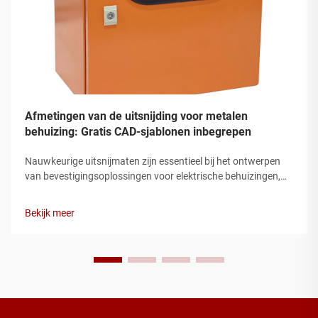
Afmetingen van de uitsnijding voor metalen
behuizing: Gratis CAD-sjablonen inbegrepen
Nauwkeurige uitsnijmaten zijn essentieel bij het ontwerpen
van bevestigingsoplossingen voor elektrische behuizingen,
met name bij het werken met installaties van metalen dozen
in industriële en commerciële toepassingen. Ingenieurs en
Bekijk meer
technici komen vaak in aanraking met cha...