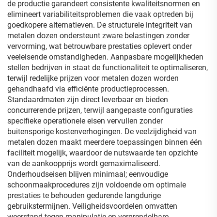
de productie garandeert consistente kwaliteitsnormen en
elimineert variabiliteitsproblemen die vaak optreden bij
goedkopere alternatieven. De structurele integriteit van
metalen dozen ondersteunt zware belastingen zonder
vervorming, wat betrouwbare prestaties oplevert onder
veeleisende omstandigheden. Aanpasbare mogelijkheden
stellen bedrijven in staat de functionaliteit te optimaliseren,
terwijl redelijke prijzen voor metalen dozen worden
gehandhaafd via efficiënte productieprocessen.
Standaardmaten zijn direct leverbaar en bieden
concurrerende prijzen, terwijl aangepaste configuraties
specifieke operationele eisen vervullen zonder
buitensporige kostenverhogingen. De veelzijdigheid van
metalen dozen maakt meerdere toepassingen binnen één
faciliteit mogelijk, waardoor de nutswaarde ten opzichte
van de aankoopprijs wordt gemaximaliseerd.
Onderhoudseisen blijven minimaal; eenvoudige
schoonmaakprocedures zijn voldoende om optimale
prestaties te behouden gedurende langdurige
gebruikstermijnen. Veiligheidsvoordelen omvatten
weerstand tegen manipulatie en vergrendelbare