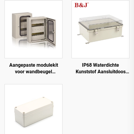
Aangepaste modulekit
IP68 Waterdichte
voor wandbeugel
Kunststof Aansluitdoos
verdeelinrichting
Elektriciteitsdoos met
verdeelkast
Roestvrijstalen
Scharnieren