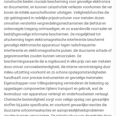
constructie bieden cruciale bescherming voor gevoelige elektronica
en documenten, en kunnen catastrofale verliezen voorkomen die ver
boven de initiële aanschafkosten uitstijgen. Veiligheidsfuncties die
zijn geïntegreerd in redelijke prijsstructuren voor metalen dozen
omvatten versterkte vergrendelingsmechanismen die diefstal en
onbevoegde toegang ontmoedigen, en zo waardevolle voorraden en
bedrijfsgevoelige informatie beschermen. De mogelijkheid tot
afscherming tegen elektromagnetische interferentie beschermt
gevoelige elektronische apparatuur tegen radiofrequentie-
interferentie en elektromagnetische pulsen, die duurzame schade of
gegevensverlies zouden kunnen veroorzaken. De
beschermingswaarde die is ingebouwd in elke prijs van een metalen
doos omvat corrosiebestendigheid, die interne verontreiniging door
milieu-uitzetting voorkomt en zo schone opslagomstandigheden
handhaaft voor precisie-instrumenten en gevoelige materialen.
Eigenschappen voor trillingsdemping verminderen de belasting op
opgeslagen componenten tijdens transport en gebruik, wat de
levensduur van apparatuur verlengt en onderhoudseisen verlaagt.
Chemische bestendigheid zorgt voor veilige opslag van gevaarlijke
stoffen bij juiste specificatie, en voorkomt gevaarlijke reacties die
duurzame schoonmaakacties en aansprakelijkheidsproblemen
zouden kunnen veroorzaken. De prijsstructuur van de metalen doos