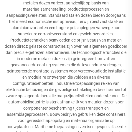
metalen dozen varieert aanzienlijk op basis van
materiaalsamenstelling, productieprocessen en
aanpassingsvereisten. Standaard stalen dozen bieden doorgaans
het meest economische instapniveau, terwijl roestvaststaal- en
aluminiumvarianten een hogere prijs opleggen vanwege hun
superieure corrosieweerstand en gewichtsvoordelen.
Productietechnieken beïnvloeden de prijsniveaus van metalen
dozen direct: gelaste constructies zijn over het algemeen goedkoper
dan precisie-gefrezen alternatieven. De technologische functies die
in moderne metalen dozen zijn geïntegreerd, omvatten
geavanceerde coating-systemen die de levensduur verlengen,
geïntegreerde montage-systemen voor vereenvoudigde installatie
en modulaire ontwerpen die voldoen aan diverse
configuratiebehoeften. Industriële toepassingen reiken van
elektrische behuizingen die gevoelige schakelingen beschermen tot
zware opslagcontainers die magazijnactiviteiten ondersteunen. De
automobielindustrie is sterk afhankelijk van metalen dozen voor
componentenbescherming tijdens transport en
assemblageprocessen. Bouwbedrijven gebruiken deze containers
voor gereedschapsopslag en materiaalorganisatie op
bouwplaatsen. Maritieme toepassingen vereisen gespecialiseerde