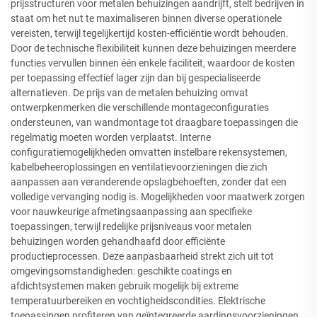
prijsstructuren voor metalen behuizingen aandrijft, stelt bedrijven in
staat om het nut te maximaliseren binnen diverse operationele
vereisten, terwijl tegelijkertijd kosten-efficiëntie wordt behouden.
Door de technische flexibiliteit kunnen deze behuizingen meerdere
functies vervullen binnen één enkele faciliteit, waardoor de kosten
per toepassing effectief lager zijn dan bij gespecialiseerde
alternatieven. De prijs van de metalen behuizing omvat
ontwerpkenmerken die verschillende montageconfiguraties
ondersteunen, van wandmontage tot draagbare toepassingen die
regelmatig moeten worden verplaatst. Interne
configuratiemogelijkheden omvatten instelbare rekensystemen,
kabelbeheeroplossingen en ventilatievoorzieningen die zich
aanpassen aan veranderende opslagbehoeften, zonder dat een
volledige vervanging nodig is. Mogelijkheden voor maatwerk zorgen
voor nauwkeurige afmetingsaanpassing aan specifieke
toepassingen, terwijl redelijke prijsniveaus voor metalen
behuizingen worden gehandhaafd door efficiënte
productieprocessen. Deze aanpasbaarheid strekt zich uit tot
omgevingsomstandigheden: geschikte coatings en
afdichtsystemen maken gebruik mogelijk bij extreme
temperatuurbereiken en vochtigheidscondities. Elektrische
toepassingen profiteren van geïntegreerde aardingsvoorzieningen