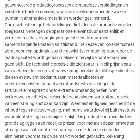
geavanceerde productieprocessen die naadloze verbindingen en
versterkte hoeken creëren, waardoor veelvoorkomende zwakke
punten in alternatieve materialen worden geëlimineerd.
Corrosiebestendige behandelingen die tijdens de productie worden
toegepast, verlengen de operationele levensduur aanzienlijk en
verminderen de vervangingsfrequentie en de daarmee
samenhangende kosten van stilstand. De keuze van kwaliteitsstaal
zorgt voor een optimale sterkte-gewichtsverhouding, waardoor de
laadcapaciteit wordt gemaximaliseerd terwijl de hanterbaarheid
goed blijft. De technische precisie die zichtbaar is in elk prijsniveau
van metalen dozen omvat nauwkeurig berekende diktespecificaties
die een evenwicht bieden tussen materiaalkosten en
prestatievereisten. Impactweerstandstests bevestigen de
structurele integriteit onder extreme omstandigheden, wat
vertrouwen geeft bij veeleisende toepassingen waarbij het gevolg
van een storing kostbaar kan zijn. Weerbestendigheid beschermt de
inhoud tegen milieuvervaging, met name waardevol bij buitensetups
waar blootstelling onvermijdelijk blijft. De productienormen die ten
grondslag liggen aan redelijke prijzen voor metalen dozen omvatten
strenge kwaliteitscontrolemaatregelen die defecte eenheden
elimineren voordat ze op de markt worden gebracht. Rekening