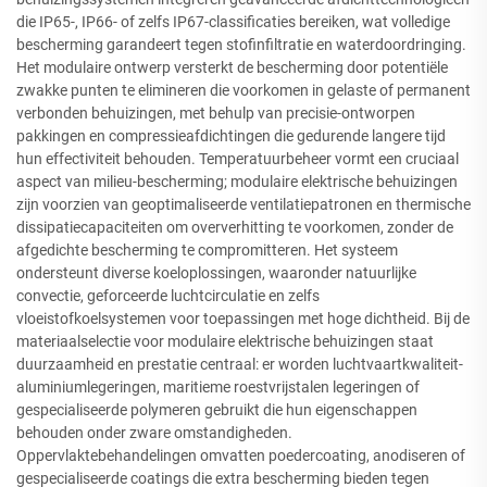
die IP65-, IP66- of zelfs IP67-classificaties bereiken, wat volledige
bescherming garandeert tegen stofinfiltratie en waterdoordringing.
Het modulaire ontwerp versterkt de bescherming door potentiële
zwakke punten te elimineren die voorkomen in gelaste of permanent
verbonden behuizingen, met behulp van precisie-ontworpen
pakkingen en compressieafdichtingen die gedurende langere tijd
hun effectiviteit behouden. Temperatuurbeheer vormt een cruciaal
aspect van milieu-bescherming; modulaire elektrische behuizingen
zijn voorzien van geoptimaliseerde ventilatiepatronen en thermische
dissipatiecapaciteiten om oververhitting te voorkomen, zonder de
afgedichte bescherming te compromitteren. Het systeem
ondersteunt diverse koeloplossingen, waaronder natuurlijke
convectie, geforceerde luchtcirculatie en zelfs
vloeistofkoelsystemen voor toepassingen met hoge dichtheid. Bij de
materiaalselectie voor modulaire elektrische behuizingen staat
duurzaamheid en prestatie centraal: er worden luchtvaartkwaliteit-
aluminiumlegeringen, maritieme roestvrijstalen legeringen of
gespecialiseerde polymeren gebruikt die hun eigenschappen
behouden onder zware omstandigheden.
Oppervlaktebehandelingen omvatten poedercoating, anodiseren of
gespecialiseerde coatings die extra bescherming bieden tegen