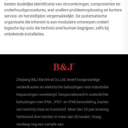
bieden duidelijke identificatie van stroomkringen, componenten en
onderhoudsprocedures, wat snellere probleemoplossing en kortere
service- en hersteltijden vergemakkelijkt. De systematische
organisatie die inherent is aan modulaire ontwerpen creëert
logische lay-outs die technici snel kunnen begrijpen, zelfs bij
onbekende installaties.
Zhejiang B&J Electrical Co.,Ltd. levert hoogwaardige
verdeelkasten en elektrische behuizingen voor industriële
toepassingen wereldwijd. Gespecialiseerd in waterdichte
behuizingen met IP66-, IP67- en IP68-beoordeling, kasten
van roestvrij staal en kunststof. Meer dan 25 jaar ervaring.
Vertrouwd door klanten in meer dan 50 landen. Vraag
vandaag nog een sample aan.