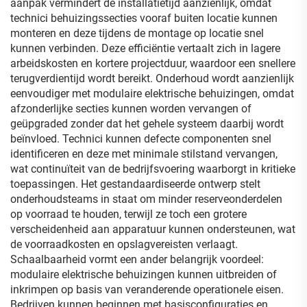
aanpak vermindert de installatietijd aanzienlijk, omdat
technici behuizingssecties vooraf buiten locatie kunnen
monteren en deze tijdens de montage op locatie snel
kunnen verbinden. Deze efficiëntie vertaalt zich in lagere
arbeidskosten en kortere projectduur, waardoor een snellere
terugverdientijd wordt bereikt. Onderhoud wordt aanzienlijk
eenvoudiger met modulaire elektrische behuizingen, omdat
afzonderlijke secties kunnen worden vervangen of
geüpgraded zonder dat het gehele systeem daarbij wordt
beïnvloed. Technici kunnen defecte componenten snel
identificeren en deze met minimale stilstand vervangen,
wat continuïteit van de bedrijfsvoering waarborgt in kritieke
toepassingen. Het gestandaardiseerde ontwerp stelt
onderhoudsteams in staat om minder reserveonderdelen
op voorraad te houden, terwijl ze toch een grotere
verscheidenheid aan apparatuur kunnen ondersteunen, wat
de voorraadkosten en opslagvereisten verlaagt.
Schaalbaarheid vormt een ander belangrijk voordeel:
modulaire elektrische behuizingen kunnen uitbreiden of
inkrimpen op basis van veranderende operationele eisen.
Bedrijven kunnen beginnen met basisconfiguraties en