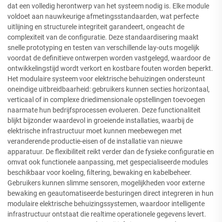
dat een volledig herontwerp van het systeem nodig is. Elke module
voldoet aan nauwkeurige afmetingsstandaarden, wat perfecte
uitlijning en structurele integriteit garandeert, ongeacht de
complexiteit van de configuratie. Deze standaardisering maakt
snelle prototyping en testen van verschillende lay-outs mogelijk
voordat de definitieve ontwerpen worden vastgelegd, waardoor de
ontwikkelingstijd wordt verkort en kostbare fouten worden beperkt.
Het modulaire systeem voor elektrische behuizingen ondersteunt
oneindige uitbreidbaarheid: gebruikers kunnen secties horizontaal,
verticaal of in complexe driedimensionale opstellingen toevoegen
naarmate hun bedrijfsprocessen evolueren. Deze functionaliteit
blijkt bijzonder waardevol in groeiende installaties, waarbij de
elektrische infrastructuur moet kunnen meebewegen met
veranderende productie-eisen of de installatie van nieuwe
apparatuur. De flexibiliteit reikt verder dan de fysieke configuratie en
omvat ook functionele aanpassing, met gespecialiseerde modules
beschikbaar voor koeling, filtering, bewaking en kabelbeheer.
Gebruikers kunnen slimme sensoren, mogelijkheden voor externe
bewaking en geautomatiseerde besturingen direct integreren in hun
modulaire elektrische behuizingssystemen, waardoor intelligente
infrastructuur ontstaat die realtime operationele gegevens levert.