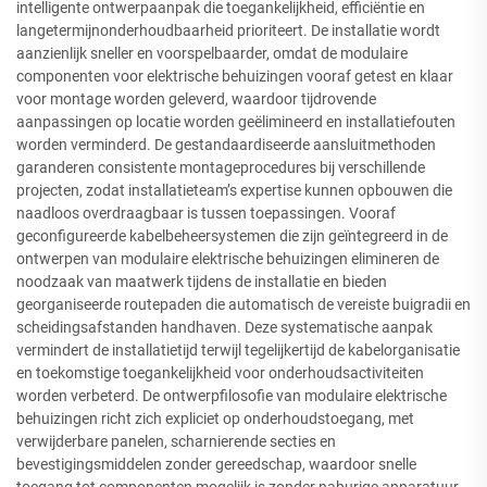
intelligente ontwerpaanpak die toegankelijkheid, efficiëntie en
langetermijnonderhoudbaarheid prioriteert. De installatie wordt
aanzienlijk sneller en voorspelbaarder, omdat de modulaire
componenten voor elektrische behuizingen vooraf getest en klaar
voor montage worden geleverd, waardoor tijdrovende
aanpassingen op locatie worden geëlimineerd en installatiefouten
worden verminderd. De gestandaardiseerde aansluitmethoden
garanderen consistente montageprocedures bij verschillende
projecten, zodat installatieteam’s expertise kunnen opbouwen die
naadloos overdraagbaar is tussen toepassingen. Vooraf
geconfigureerde kabelbeheersystemen die zijn geïntegreerd in de
ontwerpen van modulaire elektrische behuizingen elimineren de
noodzaak van maatwerk tijdens de installatie en bieden
georganiseerde routepaden die automatisch de vereiste buigradii en
scheidingsafstanden handhaven. Deze systematische aanpak
vermindert de installatietijd terwijl tegelijkertijd de kabelorganisatie
en toekomstige toegankelijkheid voor onderhoudsactiviteiten
worden verbeterd. De ontwerpfilosofie van modulaire elektrische
behuizingen richt zich expliciet op onderhoudstoegang, met
verwijderbare panelen, scharnierende secties en
bevestigingsmiddelen zonder gereedschap, waardoor snelle
toegang tot componenten mogelijk is zonder naburige apparatuur