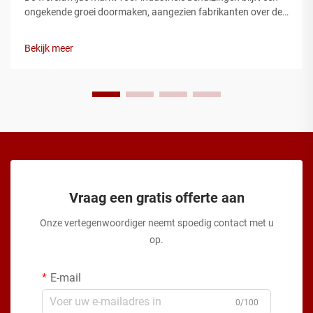
ongekende groei doormaken, aangezien fabrikanten over de
hele wereld op zoek zijn naar robuuste
beschermingsoplossingen voor hun elektrische en
Bekijk meer
elektronische componenten. Moderne industriële installaties
vereisen behuizingen die kunnen ...
Vraag een gratis offerte aan
Onze vertegenwoordiger neemt spoedig contact met u
op.
E-mail
0/100