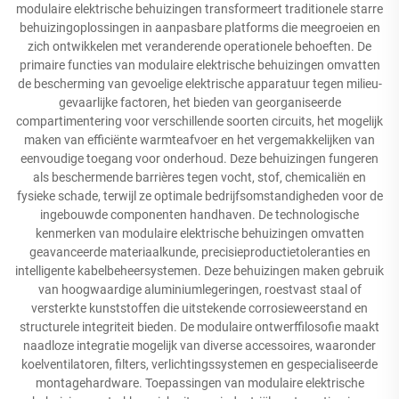
modulaire elektrische behuizingen transformeert traditionele starre
behuizingoplossingen in aanpasbare platforms die meegroeien en
zich ontwikkelen met veranderende operationele behoeften. De
primaire functies van modulaire elektrische behuizingen omvatten
de bescherming van gevoelige elektrische apparatuur tegen milieu-
gevaarlijke factoren, het bieden van georganiseerde
compartimentering voor verschillende soorten circuits, het mogelijk
maken van efficiënte warmteafvoer en het vergemakkelijken van
eenvoudige toegang voor onderhoud. Deze behuizingen fungeren
als beschermende barrières tegen vocht, stof, chemicaliën en
fysieke schade, terwijl ze optimale bedrijfsomstandigheden voor de
ingebouwde componenten handhaven. De technologische
kenmerken van modulaire elektrische behuizingen omvatten
geavanceerde materiaalkunde, precisieproductietoleranties en
intelligente kabelbeheersystemen. Deze behuizingen maken gebruik
van hoogwaardige aluminiumlegeringen, roestvast staal of
versterkte kunststoffen die uitstekende corrosieweerstand en
structurele integriteit bieden. De modulaire ontwerffilosofie maakt
naadloze integratie mogelijk van diverse accessoires, waaronder
koelventilatoren, filters, verlichtingssystemen en gespecialiseerde
montagehardware. Toepassingen van modulaire elektrische