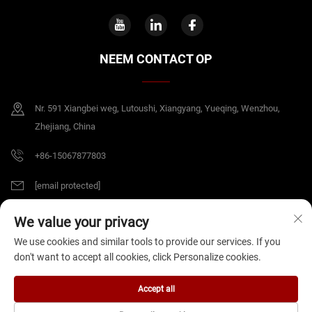
NEEM CONTACT OP
Nr. 591 Xiangbei weg, Lutoushi, Xiangyang, Yueqing, Wenzhou,
Zhejiang, China
+86-15067877803
[email protected]
We value your privacy
Copyright © 2026 China Zhejiang B&J Electrical Co.,Ltd. Alle rechten
We use cookies and similar tools to provide our services. If you
voorbehouden.
Privacybeleid
don't want to accept all cookies, click Personalize cookies.
Accept all