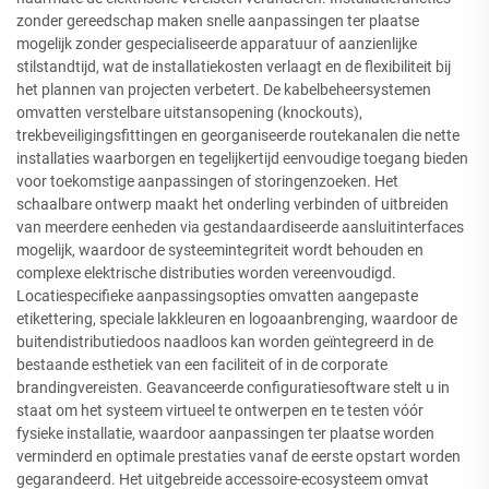
zonder gereedschap maken snelle aanpassingen ter plaatse
mogelijk zonder gespecialiseerde apparatuur of aanzienlijke
stilstandtijd, wat de installatiekosten verlaagt en de flexibiliteit bij
het plannen van projecten verbetert. De kabelbeheersystemen
omvatten verstelbare uitstansopening (knockouts),
trekbeveiligingsfittingen en georganiseerde routekanalen die nette
installaties waarborgen en tegelijkertijd eenvoudige toegang bieden
voor toekomstige aanpassingen of storingenzoeken. Het
schaalbare ontwerp maakt het onderling verbinden of uitbreiden
van meerdere eenheden via gestandaardiseerde aansluitinterfaces
mogelijk, waardoor de systeemintegriteit wordt behouden en
complexe elektrische distributies worden vereenvoudigd.
Locatiespecifieke aanpassingsopties omvatten aangepaste
etikettering, speciale lakkleuren en logoaanbrenging, waardoor de
buitendistributiedoos naadloos kan worden geïntegreerd in de
bestaande esthetiek van een faciliteit of in de corporate
brandingvereisten. Geavanceerde configuratiesoftware stelt u in
staat om het systeem virtueel te ontwerpen en te testen vóór
fysieke installatie, waardoor aanpassingen ter plaatse worden
verminderd en optimale prestaties vanaf de eerste opstart worden
gegarandeerd. Het uitgebreide accessoire-ecosysteem omvat