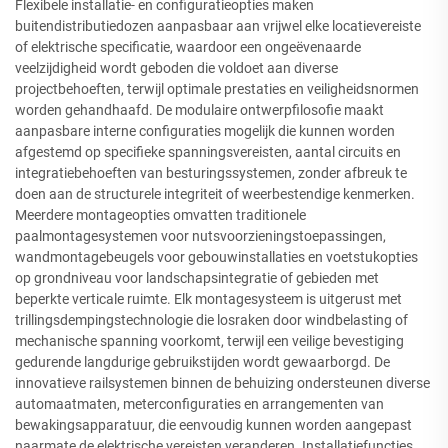
Flexibele installatie- en configuratieopties maken
buitendistributiedozen aanpasbaar aan vrijwel elke locatievereiste
of elektrische specificatie, waardoor een ongeëvenaarde
veelzijdigheid wordt geboden die voldoet aan diverse
projectbehoeften, terwijl optimale prestaties en veiligheidsnormen
worden gehandhaafd. De modulaire ontwerpfilosofie maakt
aanpasbare interne configuraties mogelijk die kunnen worden
afgestemd op specifieke spanningsvereisten, aantal circuits en
integratiebehoeften van besturingssystemen, zonder afbreuk te
doen aan de structurele integriteit of weerbestendige kenmerken.
Meerdere montageopties omvatten traditionele
paalmontagesystemen voor nutsvoorzieningstoepassingen,
wandmontagebeugels voor gebouwinstallaties en voetstukopties
op grondniveau voor landschapsintegratie of gebieden met
beperkte verticale ruimte. Elk montagesysteem is uitgerust met
trillingsdempingstechnologie die losraken door windbelasting of
mechanische spanning voorkomt, terwijl een veilige bevestiging
gedurende langdurige gebruikstijden wordt gewaarborgd. De
innovatieve railsystemen binnen de behuizing ondersteunen diverse
automaatmaten, meterconfiguraties en arrangementen van
bewakingsapparatuur, die eenvoudig kunnen worden aangepast
naarmate de elektrische vereisten veranderen. Installatiefuncties