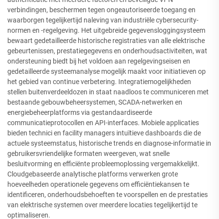
verbindingen, beschermen tegen ongeautoriseerde toegang en
waarborgen tegelijkertijd naleving van industriële cybersecurity-
normen en -regelgeving. Het uitgebreide gegevensloggingsysteem
bewaart gedetailleerde historische registraties van alle elektrische
gebeurtenissen, prestatiegegevens en onderhoudsactiviteiten, wat
ondersteuning biedt bij het voldoen aan regelgevingseisen en
gedetailleerde systeemanalyse mogelijk maakt voor initiatieven op
het gebied van continue verbetering. Integratiemogelijkheden
stellen buitenverdeeldozen in staat naadloos te communiceren met
bestaande gebouwbeheersystemen, SCADA-netwerken en
energiebeheerplatforms via gestandaardiseerde
communicatieprotocollen en API-interfaces. Mobiele applicaties
bieden technici en facility managers intuïtieve dashboards die de
actuele systeemstatus, historische trends en diagnose-informatie in
gebruikersvriendelijke formaten weergeven, wat snelle
besluitvorming en efficiënte probleemoplossing vergemakkelijkt.
Cloudgebaseerde analytische platforms verwerken grote
hoeveelheden operationele gegevens om efficiëntiekansen te
identificeren, onderhoudsbehoeften te voorspellen en de prestaties
van elektrische systemen over meerdere locaties tegelijkertijd te
optimaliseren.