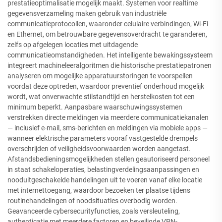
prestatieoptimalisatie mogelijk maakt. Systemen voor realtime
gegevensverzameling maken gebruik van industriële
communicatieprotocollen, waaronder celulaire verbindingen, Wi-Fi
en Ethernet, om betrouwbare gegevensoverdracht te garanderen,
zelfs op afgelegen locaties met uitdagende
communicatieomstandigheden. Het intelligente bewakingssysteem
integreert machineleeralgoritmen die historische prestatiepatronen
analyseren om mogelijke apparatuurstoringen te voorspellen
voordat deze optreden, waardoor preventief onderhoud mogelijk
wordt, wat onverwachte stilstandtijd en herstelkosten tot een
minimum beperkt. Aanpasbare waarschuwingssystemen
verstrekken directe meldingen via meerdere communicatiekanalen
— inclusief e-mail, sms-berichten en meldingen via mobiele apps —
wanneer elektrische parameters vooraf vastgestelde drempels
overschrijden of veiligheidsvoorwaarden worden aangetast.
Afstandsbedieningsmogelijkheden stellen geautoriseerd personeel
in staat schakeloperaties, belastingverdelingsaanpassingen en
nooduitgeschakelde handelingen uit te voeren vanaf elke locatie
met internettoegang, waardoor bezoeken ter plaatse tijdens
routinehandelingen of noodsituaties overbodig worden.
Geavanceerde cybersecurityfuncties, zoals versleuteling,
authenticatie met meerdere factoren en beveiligde VPN-