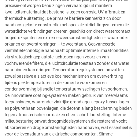
precisie-ontworpen behuizingen vervaardigd uit maritiem
kwaliteitsmateriaal dat bestand is tegen corrosie, UV-afbraak en
thermische uitzetting. De primaire barrière kenmerkt zich door
naadloos gelaste constructie met speciale afdichtingsystemen die
waterdichte verbindingen creëren, geschikt om direct watercontact,
hogedrukspuiten en extreme weersomstandigheden – waaronder
orkanen en overstromingen – te weerstaan. Geavanceerde
ventilatietechnologie handhaaft optimale interne klimaatcondities
via strategisch geplaatste luchtopeningen voorzien van
vochtwerende filters, die luchtcirculatie toestaan zonder dat water
naar binnen kan dringen. Temperatuurregelsystemen omvatten
zowel passieve als actieve koelmechanismen om oververhitting
tijdens piektemperaturen in de zomer te voorkomen en
condensvorming bij snelle temperatuurwisselingen te voorkomen.
De innovatieve coating-systemen maken gebruik van meervlaams
toepassingen, waaronder zinkrijke grondlagen, epoxy tussenlagen
en polyurethaan bovenlagen, die decennia lang bescherming bieden
tegen atmosferische corrosie en chemische blootstelling. Interne
milieubesturing omvat droogmiddelsystemen die resterend vocht
absorberen en droge omstandigheden handhaven, wat essentieel is
voor de levensduur van elektrische componenten. Slimme