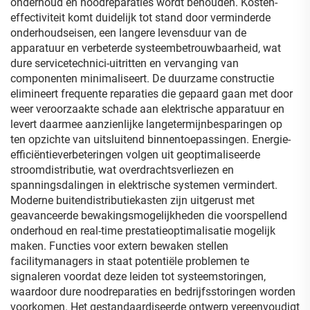
onderhoud en noodreparaties wordt behouden. Kosten-
effectiviteit komt duidelijk tot stand door verminderde
onderhoudseisen, een langere levensduur van de
apparatuur en verbeterde systeembetrouwbaarheid, wat
dure servicetechnici-uitritten en vervanging van
componenten minimaliseert. De duurzame constructie
elimineert frequente reparaties die gepaard gaan met door
weer veroorzaakte schade aan elektrische apparatuur en
levert daarmee aanzienlijke langetermijnbesparingen op
ten opzichte van uitsluitend binnentoepassingen. Energie-
efficiëntieverbeteringen volgen uit geoptimaliseerde
stroomdistributie, wat overdrachtsverliezen en
spanningsdalingen in elektrische systemen vermindert.
Moderne buitendistributiekasten zijn uitgerust met
geavanceerde bewakingsmogelijkheden die voorspellend
onderhoud en real-time prestatieoptimalisatie mogelijk
maken. Functies voor extern bewaken stellen
facilitymanagers in staat potentiële problemen te
signaleren voordat deze leiden tot systeemstoringen,
waardoor dure noodreparaties en bedrijfsstoringen worden
voorkomen. Het gestandaardiseerde ontwerp vereenvoudigt