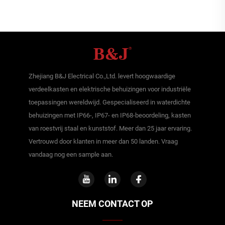
Zhejiang B&J Electrical Co.,Ltd. levert hoogwaardige
verdeelkasten en elektrische behuizingen voor industriële
toepassingen wereldwijd. Gespecialiseerd in waterdichte
behuizingen met IP66-, IP67- en IP68-beoordeling, kasten
van roestvrij staal en kunststof. Meer dan 25 jaar ervaring.
Vertrouwd door klanten in meer dan 50 landen. Vraag
vandaag nog een sample aan.
NEEM CONTACT OP