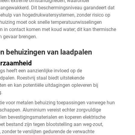
uleert extreme omstandigheden, waaronder
aangewakkerd. Dit beschermingsniveau garandeert dat
ehulp van hogedrukwatersystemen, zonder risico op
huizing moet ook snelle temperatuurwisselingen
n in contact komen met koud water; dit kan thermische
n gevaar brengen.
en behuizingen van laadpalen
urzaamheid
 heeft een aanzienlijke invloed op de
palen. Roestvrij staal biedt uitstekende
ten en kan potentiële uitdagingen opleveren bij
g.
tie voor
metalen behuizing
toepassingen vanwege hun
nschappen. Aluminium vereist echter zorgvuldige
len bevestigingsmaterialen en koperen elektrische
t bestand zijn tegen blootstelling aan weg-zout,
, zonder te verslijten gedurende de verwachte