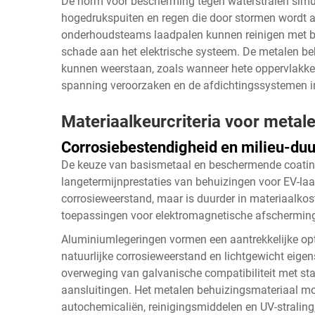
De norm voor bescherming tegen waterstralen sim
hogedrukspuiten en regen die door stormen wordt 
onderhoudsteams laadpalen kunnen reinigen met b
schade aan het elektrische systeem. De metalen be
kunnen weerstaan, zoals wanneer hete oppervlakke
spanning veroorzaken en de afdichtingssystemen i
Materiaalkeurcriteria voor metal
Corrosiebestendigheid en milieu-du
De keuze van basismetaal en beschermende coatings
langetermijnprestaties van behuizingen voor EV-laad
corrosieweerstand, maar is duurder in materiaalkos
toepassingen voor elektromagnetische afschermin
Aluminiumlegeringen vormen een aantrekkelijke op
natuurlijke corrosieweerstand en lichtgewicht eige
overweging van galvanische compatibiliteit met sta
aansluitingen. Het metalen behuizingsmateriaal moe
autochemicaliën, reinigingsmiddelen en UV-straling