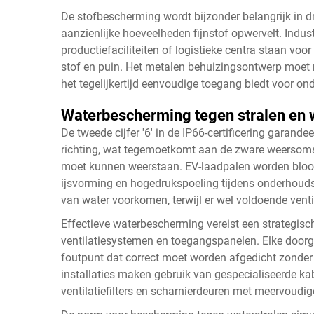
De stofbescherming wordt bijzonder belangrijk in
aanzienlijke hoeveelheden fijnstof opwervelt. Industr
productiefaciliteiten of logistieke centra staan vo
stof en puin. Het metalen behuizingsontwerp moet 
het tegelijkertijd eenvoudige toegang biedt voor on
Waterbescherming tegen stralen en
De tweede cijfer '6' in de IP66-certificering garand
richting, wat tegemoetkomt aan de zware weersom
moet kunnen weerstaan. EV-laadpalen worden bloot
ijsvorming en hogedrukspoeling tijdens onderhouds
van water voorkomen, terwijl er wel voldoende venti
Effectieve waterbescherming vereist een strategis
ventilatiesystemen en toegangspanelen. Elke doorg
foutpunt dat correct moet worden afgedicht zonder
installaties maken gebruik van gespecialiseerde 
ventilatiefilters en scharnierdeuren met meervoudi