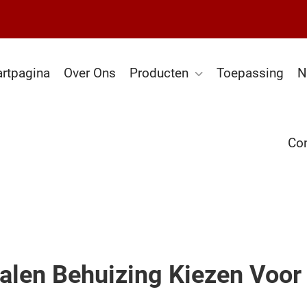
artpagina
Over Ons
Producten
Toepassing
N
Con
alen Behuizing Kiezen Voor