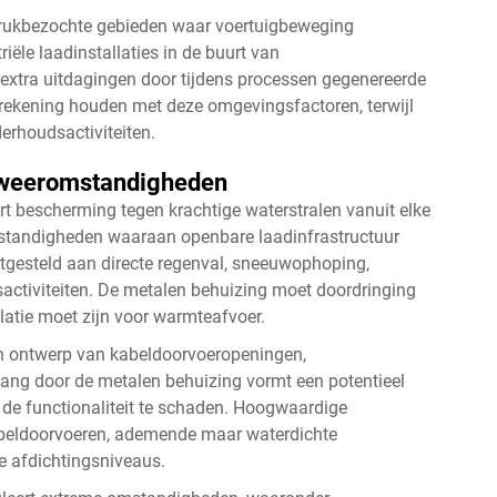
 drukbezochte gebieden waar voertuigbeweging
iële laadinstallaties in de buurt van
or extra uitdagingen door tijdens processen gegenereerde
rekening houden met deze omgevingsfactoren, terwijl
derhoudsactiviteiten.
 weeromstandigheden
eert bescherming tegen krachtige waterstralen vanuit elke
standigheden waaraan openbare laadinfrastructuur
gesteld aan directe regenval, sneeuwophoping,
activiteiten. De metalen behuizing moet doordringing
latie moet zijn voor warmteafvoer.
ch ontwerp van kabeldoorvoeropeningen,
ang door de metalen behuizing vormt een potentieel
 de functionaliteit te schaden. Hoogwaardige
kabeldoorvoeren, ademende maar waterdichte
ge afdichtingsniveaus.