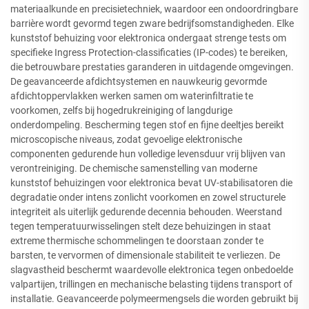
materiaalkunde en precisietechniek, waardoor een ondoordringbare
barrière wordt gevormd tegen zware bedrijfsomstandigheden. Elke
kunststof behuizing voor elektronica ondergaat strenge tests om
specifieke Ingress Protection-classificaties (IP-codes) te bereiken,
die betrouwbare prestaties garanderen in uitdagende omgevingen.
De geavanceerde afdichtsystemen en nauwkeurig gevormde
afdichtoppervlakken werken samen om waterinfiltratie te
voorkomen, zelfs bij hogedrukreiniging of langdurige
onderdompeling. Bescherming tegen stof en fijne deeltjes bereikt
microscopische niveaus, zodat gevoelige elektronische
componenten gedurende hun volledige levensduur vrij blijven van
verontreiniging. De chemische samenstelling van moderne
kunststof behuizingen voor elektronica bevat UV-stabilisatoren die
degradatie onder intens zonlicht voorkomen en zowel structurele
integriteit als uiterlijk gedurende decennia behouden. Weerstand
tegen temperatuurwisselingen stelt deze behuizingen in staat
extreme thermische schommelingen te doorstaan zonder te
barsten, te vervormen of dimensionale stabiliteit te verliezen. De
slagvastheid beschermt waardevolle elektronica tegen onbedoelde
valpartijen, trillingen en mechanische belasting tijdens transport of
installatie. Geavanceerde polymeermengsels die worden gebruikt bij