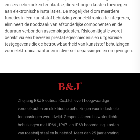
en servicebezoeken ter plaatse, die verborgen kosten toevoegen
aan elektronische installaties. De mogelijkheid om meerdere
functies in één kunststof behuizing voor elektronica te integreren,
elimineert de noodzaak van afzonderlijke componenten en de
daaraan verbonden assemblagelasten. Risicomitigatie wordt
bereikt via een bewezen prestatiegeschiedenis en uitgebreide
testgegevens die de betrouwbaarheid van kunststof behuizingen
voor elektronica aantonen in diverse toepassingen en omgevingen.
Zhejiang B&J Electrical Co.,Ltd. levert hoogwaardige
verdeelkasten en elektrische behuizingen voor industriële
toepassingen wereldwijd. Gespecialiseerd in waterdichte
behuizingen met IP66-, IP67- en IP68-beoordeling, kasten
van roestvrij staal en kunststof. Meer dan 25 jaar ervaring.