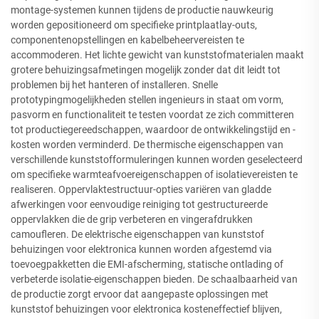
montage-systemen kunnen tijdens de productie nauwkeurig
worden gepositioneerd om specifieke printplaatlay-outs,
componentenopstellingen en kabelbeheervereisten te
accommoderen. Het lichte gewicht van kunststofmaterialen maakt
grotere behuizingsafmetingen mogelijk zonder dat dit leidt tot
problemen bij het hanteren of installeren. Snelle
prototypingmogelijkheden stellen ingenieurs in staat om vorm,
pasvorm en functionaliteit te testen voordat ze zich committeren
tot productiegereedschappen, waardoor de ontwikkelingstijd en -
kosten worden verminderd. De thermische eigenschappen van
verschillende kunststofformuleringen kunnen worden geselecteerd
om specifieke warmteafvoereigenschappen of isolatievereisten te
realiseren. Oppervlaktestructuur-opties variëren van gladde
afwerkingen voor eenvoudige reiniging tot gestructureerde
oppervlakken die de grip verbeteren en vingerafdrukken
camoufleren. De elektrische eigenschappen van kunststof
behuizingen voor elektronica kunnen worden afgestemd via
toevoegpakketten die EMI-afscherming, statische ontlading of
verbeterde isolatie-eigenschappen bieden. De schaalbaarheid van
de productie zorgt ervoor dat aangepaste oplossingen met
kunststof behuizingen voor elektronica kosteneffectief blijven,