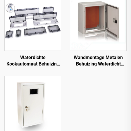
Waterdichte
Wandmontage Metalen
Kookautomaat Behuizing
Behuizing Waterdicht
Venster 18-polig IP67
Buiten IP66 Verdeelkast
Transparant
Contactbeschermingsvenster
Kap