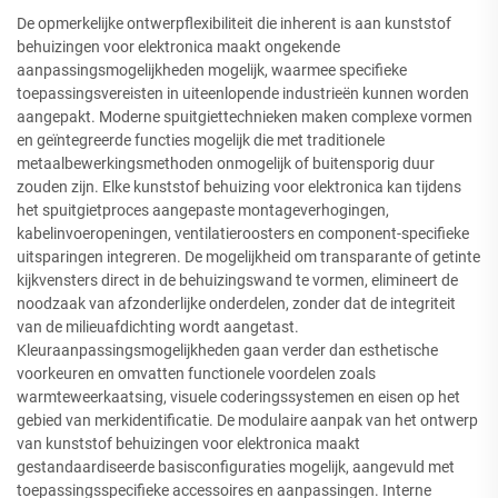
De opmerkelijke ontwerpflexibiliteit die inherent is aan kunststof
behuizingen voor elektronica maakt ongekende
aanpassingsmogelijkheden mogelijk, waarmee specifieke
toepassingsvereisten in uiteenlopende industrieën kunnen worden
aangepakt. Moderne spuitgiettechnieken maken complexe vormen
en geïntegreerde functies mogelijk die met traditionele
metaalbewerkingsmethoden onmogelijk of buitensporig duur
zouden zijn. Elke kunststof behuizing voor elektronica kan tijdens
het spuitgietproces aangepaste montageverhogingen,
kabelinvoeropeningen, ventilatieroosters en component-specifieke
uitsparingen integreren. De mogelijkheid om transparante of getinte
kijkvensters direct in de behuizingswand te vormen, elimineert de
noodzaak van afzonderlijke onderdelen, zonder dat de integriteit
van de milieuafdichting wordt aangetast.
Kleuraanpassingsmogelijkheden gaan verder dan esthetische
voorkeuren en omvatten functionele voordelen zoals
warmteweerkaatsing, visuele coderingssystemen en eisen op het
gebied van merkidentificatie. De modulaire aanpak van het ontwerp
van kunststof behuizingen voor elektronica maakt
gestandaardiseerde basisconfiguraties mogelijk, aangevuld met
toepassingsspecifieke accessoires en aanpassingen. Interne