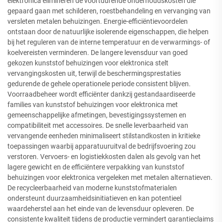
elektronica elimineren de voortdurende onderhoudskosten die
gepaard gaan met schilderen, roestbehandeling en vervanging van
versleten metalen behuizingen. Energie-efficiëntievoordelen
ontstaan door de natuurlijke isolerende eigenschappen, die helpen
bij het reguleren van de interne temperatuur en de verwarmings- of
koelvereisten verminderen. De langere levensduur van goed
gekozen kunststof behuizingen voor elektronica stelt
vervangingskosten uit, terwijl de beschermingsprestaties
gedurende de gehele operationele periode consistent blijven.
Voorraadbeheer wordt efficiënter dankzij gestandaardiseerde
families van kunststof behuizingen voor elektronica met
gemeenschappelijke afmetingen, bevestigingssystemen en
compatibiliteit met accessoires. De snelle leverbaarheid van
vervangende eenheden minimaliseert stilstandkosten in kritieke
toepassingen waarbij apparatuuruitval de bedrijfsvoering zou
verstoren. Vervoers- en logistiekkosten dalen als gevolg van het
lagere gewicht en de efficiëntere verpakking van kunststof
behuizingen voor elektronica vergeleken met metalen alternatieven.
De recycleerbaarheid van moderne kunststofmaterialen
ondersteunt duurzaamheidsinitiatieven en kan potentieel
waardeherstel aan het einde van de levensduur opleveren. De
consistente kwaliteit tijdens de productie vermindert garantieclaims