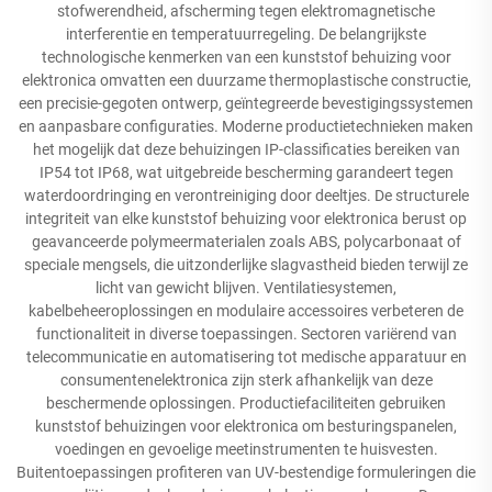
stofwerendheid, afscherming tegen elektromagnetische
interferentie en temperatuurregeling. De belangrijkste
technologische kenmerken van een kunststof behuizing voor
elektronica omvatten een duurzame thermoplastische constructie,
een precisie-gegoten ontwerp, geïntegreerde bevestigingssystemen
en aanpasbare configuraties. Moderne productietechnieken maken
het mogelijk dat deze behuizingen IP-classificaties bereiken van
IP54 tot IP68, wat uitgebreide bescherming garandeert tegen
waterdoordringing en verontreiniging door deeltjes. De structurele
integriteit van elke kunststof behuizing voor elektronica berust op
geavanceerde polymeermaterialen zoals ABS, polycarbonaat of
speciale mengsels, die uitzonderlijke slagvastheid bieden terwijl ze
licht van gewicht blijven. Ventilatiesystemen,
kabelbeheeroplossingen en modulaire accessoires verbeteren de
functionaliteit in diverse toepassingen. Sectoren variërend van
telecommunicatie en automatisering tot medische apparatuur en
consumentenelektronica zijn sterk afhankelijk van deze
beschermende oplossingen. Productiefaciliteiten gebruiken
kunststof behuizingen voor elektronica om besturingspanelen,
voedingen en gevoelige meetinstrumenten te huisvesten.
Buitentoepassingen profiteren van UV-bestendige formuleringen die