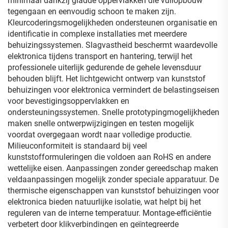
minimaal dankzij gladde oppervlakken die vuilopbouw
tegengaan en eenvoudig schoon te maken zijn.
Kleurcoderingsmogelijkheden ondersteunen organisatie en
identificatie in complexe installaties met meerdere
behuizingssystemen. Slagvastheid beschermt waardevolle
elektronica tijdens transport en hantering, terwijl het
professionele uiterlijk gedurende de gehele levensduur
behouden blijft. Het lichtgewicht ontwerp van kunststof
behuizingen voor elektronica vermindert de belastingseisen
voor bevestigingsoppervlakken en
ondersteuningssystemen. Snelle prototypingmogelijkheden
maken snelle ontwerpwijzigingen en testen mogelijk
voordat overgegaan wordt naar volledige productie.
Milieuconformiteit is standaard bij veel
kunststofformuleringen die voldoen aan RoHS en andere
wettelijke eisen. Aanpassingen zonder gereedschap maken
veldaanpassingen mogelijk zonder speciale apparatuur. De
thermische eigenschappen van kunststof behuizingen voor
elektronica bieden natuurlijke isolatie, wat helpt bij het
reguleren van de interne temperatuur. Montage-efficiëntie
verbetert door klikverbindingen en geïntegreerde