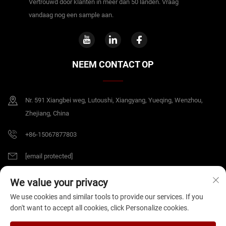
Vertrouwd door klanten in meer dan 50 landen. Vraag
vandaag nog een sample aan.
NEEM CONTACT OP
Nr. 591 Xiangbei weg, Lutoushi, Xiangyang, Yueqing, Wenzhou,
Zhejiang, China
+86-15067877803
[email protected]
We value your privacy
Copyright © 2026 China Zhejiang B&J Electrical Co.,Ltd. Alle rechten
We use cookies and similar tools to provide our services. If you
voorbehouden.
Privacybeleid
don't want to accept all cookies, click Personalize cookies.