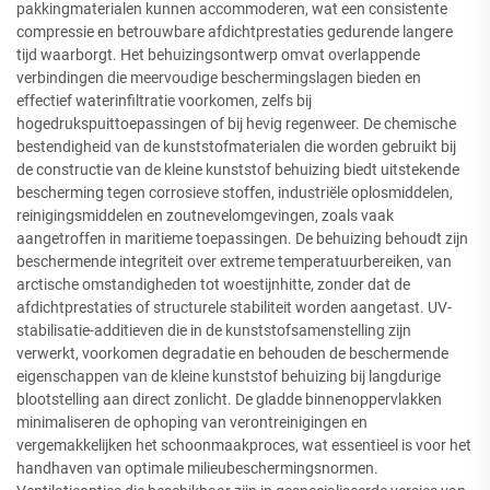
pakkingmaterialen kunnen accommoderen, wat een consistente
compressie en betrouwbare afdichtprestaties gedurende langere
tijd waarborgt. Het behuizingsontwerp omvat overlappende
verbindingen die meervoudige beschermingslagen bieden en
effectief waterinfiltratie voorkomen, zelfs bij
hogedrukspuittoepassingen of bij hevig regenweer. De chemische
bestendigheid van de kunststofmaterialen die worden gebruikt bij
de constructie van de kleine kunststof behuizing biedt uitstekende
bescherming tegen corrosieve stoffen, industriële oplosmiddelen,
reinigingsmiddelen en zoutnevelomgevingen, zoals vaak
aangetroffen in maritieme toepassingen. De behuizing behoudt zijn
beschermende integriteit over extreme temperatuurbereiken, van
arctische omstandigheden tot woestijnhitte, zonder dat de
afdichtprestaties of structurele stabiliteit worden aangetast. UV-
stabilisatie-additieven die in de kunststofsamenstelling zijn
verwerkt, voorkomen degradatie en behouden de beschermende
eigenschappen van de kleine kunststof behuizing bij langdurige
blootstelling aan direct zonlicht. De gladde binnenoppervlakken
minimaliseren de ophoping van verontreinigingen en
vergemakkelijken het schoonmaakproces, wat essentieel is voor het
handhaven van optimale milieubeschermingsnormen.