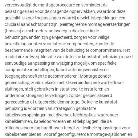
vereenvoudigt de montageprocedure en vermindert de
belastingseisen voor de dragende oppervlakken, waardoor deze
geschikt is voor toepassingen waarbij gewichtsbeperkingen een
cruciaal aandachtspunt zijn. Geïntegreerde montageversterkingen
(bosses) en schroefdraadinvoegen die direct in de
behuizingswanden zijn geïnjecteerd, zorgen voor veilige
bevestigingspunten voor interne componenten, zonder de
beschermende integriteit van de behuizing te compromitteren. Het
modulaire ontwerpfilosofie van de kleine kunststof behuizing maakt
eenvoudige aanpassing en wijziging mogelijk om specifieke
componentenopstellingen, kabelrouteringsvereisten en
toegangsbehoeften te accommoderen. Montage zonder
gereedschap, zoals deksels met klikverbinding en kwarteldraai-
sluitingen, stelt gebruikers in staat snel te installeren en
onderhoudstoegang te verkrijgen zonder gespecialiseerd
gereedschap of uitgebreide demontage. De kleine kunststof
behuizing is voorzien van strategisch geplaatste
kabelinvoeropeningen met diverse afdichtopties, waaronder
kabelklemmen, kabeldoorvoeren en afdekpluggen, die de
milieubescherming handhaven terwijl ze flexibele oplossingen voor
kabelbeheer bieden. Vooraf geconfigureerde montage-sjablonen en