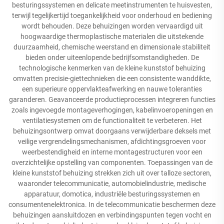
besturingssystemen en delicate meetinstrumenten te huisvesten,
terwijl tegelijkertijd toegankelijkheid voor onderhoud en bediening
wordt behouden. Deze behuizingen worden vervaardigd uit
hoogwaardige thermoplastische materialen die uitstekende
duurzaamheid, chemische weerstand en dimensionale stabiliteit
bieden onder uiteenlopende bedrijfsomstandigheden. De
technologische kenmerken van de kleine kunststof behuizing
omvatten precisie-giettechnieken die een consistente wanddikte,
een superieure oppervlakteafwerking en nauwe toleranties
garanderen. Geavanceerde productieprocessen integreren functies
zoals ingevoegde montageverhogingen, kabelinvoeropeningen en
ventilatiesystemen om de functionaliteit te verbeteren. Het
behuizingsontwerp omvat doorgaans verwijderbare deksels met
veilige vergrendelingsmechanismen, afdichtingsgroeven voor
weerbestendigheid en interne montagestructuren voor een
overzichtelijke opstelling van componenten. Toepassingen van de
kleine kunststof behuizing strekken zich uit over talloze sectoren,
waaronder telecommunicatie, automobielindustrie, medische
apparatuur, domotica, industriële besturingssystemen en
consumentenelektronica. In de telecommunicatie beschermen deze
behuizingen aansluitdozen en verbindingspunten tegen vocht en