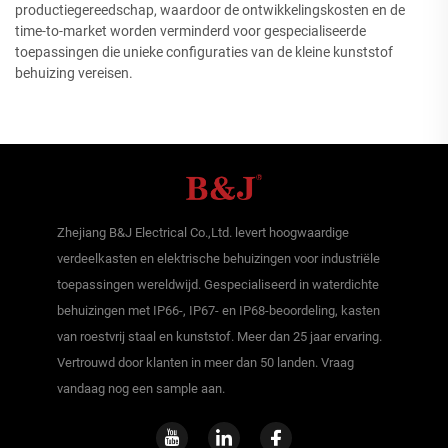
productiegereedschap, waardoor de ontwikkelingskosten en de
time-to-market worden verminderd voor gespecialiseerde
toepassingen die unieke configuraties van de kleine kunststof
behuizing vereisen.
Zhejiang B&J Electrical Co.,Ltd. levert hoogwaardige
verdeelkasten en elektrische behuizingen voor industriële
toepassingen wereldwijd. Gespecialiseerd in waterdichte
behuizingen met IP66-, IP67- en IP68-beoordeling, kasten
van roestvrij staal en kunststof. Meer dan 25 jaar ervaring.
Vertrouwd door klanten in meer dan 50 landen. Vraag
vandaag nog een sample aan.