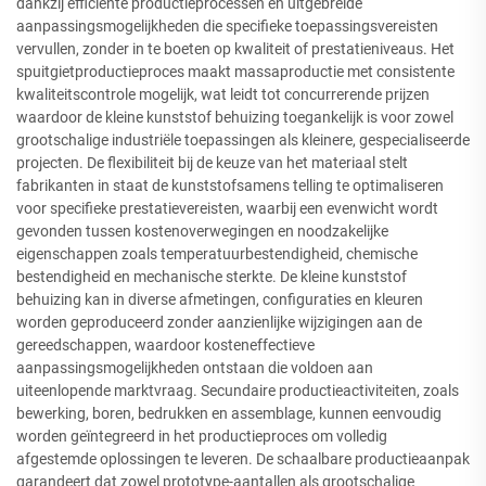
dankzij efficiënte productieprocessen en uitgebreide
aanpassingsmogelijkheden die specifieke toepassingsvereisten
vervullen, zonder in te boeten op kwaliteit of prestatieniveaus. Het
spuitgietproductieproces maakt massaproductie met consistente
kwaliteitscontrole mogelijk, wat leidt tot concurrerende prijzen
waardoor de kleine kunststof behuizing toegankelijk is voor zowel
grootschalige industriële toepassingen als kleinere, gespecialiseerde
projecten. De flexibiliteit bij de keuze van het materiaal stelt
fabrikanten in staat de kunststofsamens telling te optimaliseren
voor specifieke prestatievereisten, waarbij een evenwicht wordt
gevonden tussen kostenoverwegingen en noodzakelijke
eigenschappen zoals temperatuurbestendigheid, chemische
bestendigheid en mechanische sterkte. De kleine kunststof
behuizing kan in diverse afmetingen, configuraties en kleuren
worden geproduceerd zonder aanzienlijke wijzigingen aan de
gereedschappen, waardoor kosteneffectieve
aanpassingsmogelijkheden ontstaan die voldoen aan
uiteenlopende marktvraag. Secundaire productieactiviteiten, zoals
bewerking, boren, bedrukken en assemblage, kunnen eenvoudig
worden geïntegreerd in het productieproces om volledig
afgestemde oplossingen te leveren. De schaalbare productieaanpak
garandeert dat zowel prototype-aantallen als grootschalige