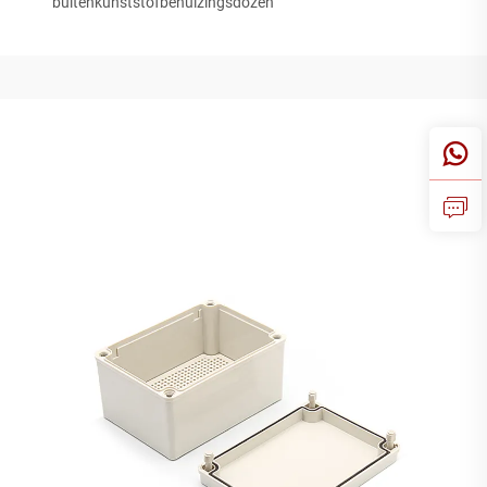
buitenkunststofbehuizingsdozen