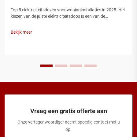
Top 5 elektriciteitsdozen voor woninginstallaties in 2025. Het
kiezen van de juiste elektriciteitsdoos is een van de
belangrijkste stappen bij een veilige woninginstallatie.
Elektriciteitsdozen beschermen draadverbindingen,
Bekijk meer
voorkomen brandgevaren en zorgen ervoor dat uw installatie
voldoet aan de elec...
Vraag een gratis offerte aan
Onze vertegenwoordiger neemt spoedig contact met u
op.