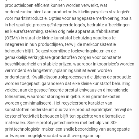
productielopen efficiënt kunnen worden verwerkt, wat
ondersteuning biedt aan productontwikkelingscycli en strategieën
voor marktintroductie. Opties voor aangepaste merkvoering, zoals
in het spuitgietproces geïntegreerde logo’s, bedrukte afbeeldingen
en kleurafstemming, stellen originele apparatuurfabrikanten
(OEM’s) in staat de kleine kunststof behuizing naadloos te
integreren in hun productlijnen, terwijl de merkconsistentie
behouden blijft. De gestroomlijnde toeleveringsketen en de
gemakkelijk verkrijgbare grondstoffen zorgen voor constante
beschikbaarheid en stabiele prijzen, waardoor inkooprisico’s worden
verminderd en langetermijnplanningsinitiatieven worden
ondersteund. Kwaliteitscontroleprocessen die tijdens de productie
worden toegepast, garanderen dat elke kleine kunststof behuizing
voldoet aan de gespecificeerde prestatieniveaus en dimensionele
toleranties, waardoor storingen in gebruik en garantiekosten
worden geminimaliseerd. Het recycleerbare karakter van
kunststoffen ondersteunt duurzame productiepraktijken, terwijl de
kosteneffectiviteit behouden blijft ten opzichte van alternatieve
materialen. Snelle prototypetechnieken met behulp van 3D-
printtechnologieën maken een snelle beoordeling van aangepaste
ontwerpen mogelijk voordat wordt overgegaan op