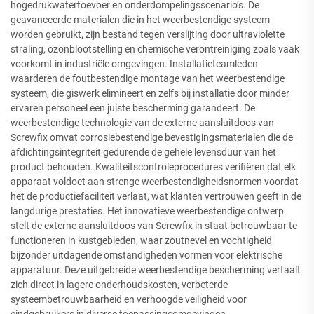
hogedrukwatertoevoer en onderdompelingsscenario’s. De
geavanceerde materialen die in het weerbestendige systeem
worden gebruikt, zijn bestand tegen verslijting door ultraviolette
straling, ozonblootstelling en chemische verontreiniging zoals vaak
voorkomt in industriële omgevingen. Installatieteamleden
waarderen de foutbestendige montage van het weerbestendige
systeem, die giswerk elimineert en zelfs bij installatie door minder
ervaren personeel een juiste bescherming garandeert. De
weerbestendige technologie van de externe aansluitdoos van
Screwfix omvat corrosiebestendige bevestigingsmaterialen die de
afdichtingsintegriteit gedurende de gehele levensduur van het
product behouden. Kwaliteitscontroleprocedures verifiëren dat elk
apparaat voldoet aan strenge weerbestendigheidsnormen voordat
het de productiefaciliteit verlaat, wat klanten vertrouwen geeft in de
langdurige prestaties. Het innovatieve weerbestendige ontwerp
stelt de externe aansluitdoos van Screwfix in staat betrouwbaar te
functioneren in kustgebieden, waar zoutnevel en vochtigheid
bijzonder uitdagende omstandigheden vormen voor elektrische
apparatuur. Deze uitgebreide weerbestendige bescherming vertaalt
zich direct in lagere onderhoudskosten, verbeterde
systeembetrouwbaarheid en verhoogde veiligheid voor
eindgebruikers in diverse toepassingsomgevingen.