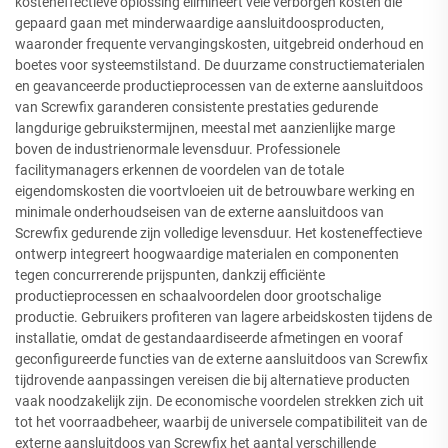
kosteneffectieve oplossing elimineert vele verborgen kosten die
gepaard gaan met minderwaardige aansluitdoosproducten,
waaronder frequente vervangingskosten, uitgebreid onderhoud en
boetes voor systeemstilstand. De duurzame constructiematerialen
en geavanceerde productieprocessen van de externe aansluitdoos
van Screwfix garanderen consistente prestaties gedurende
langdurige gebruikstermijnen, meestal met aanzienlijke marge
boven de industrienormale levensduur. Professionele
facilitymanagers erkennen de voordelen van de totale
eigendomskosten die voortvloeien uit de betrouwbare werking en
minimale onderhoudseisen van de externe aansluitdoos van
Screwfix gedurende zijn volledige levensduur. Het kosteneffectieve
ontwerp integreert hoogwaardige materialen en componenten
tegen concurrerende prijspunten, dankzij efficiënte
productieprocessen en schaalvoordelen door grootschalige
productie. Gebruikers profiteren van lagere arbeidskosten tijdens de
installatie, omdat de gestandaardiseerde afmetingen en vooraf
geconfigureerde functies van de externe aansluitdoos van Screwfix
tijdrovende aanpassingen vereisen die bij alternatieve producten
vaak noodzakelijk zijn. De economische voordelen strekken zich uit
tot het voorraadbeheer, waarbij de universele compatibiliteit van de
externe aansluitdoos van Screwfix het aantal verschillende