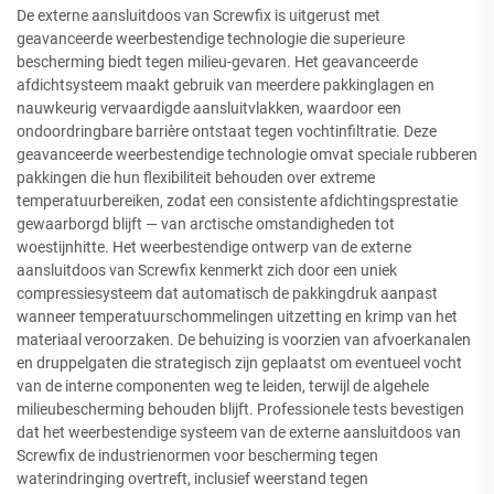
De externe aansluitdoos van Screwfix is uitgerust met
geavanceerde weerbestendige technologie die superieure
bescherming biedt tegen milieu-gevaren. Het geavanceerde
afdichtsysteem maakt gebruik van meerdere pakkinglagen en
nauwkeurig vervaardigde aansluitvlakken, waardoor een
ondoordringbare barrière ontstaat tegen vochtinfiltratie. Deze
geavanceerde weerbestendige technologie omvat speciale rubberen
pakkingen die hun flexibiliteit behouden over extreme
temperatuurbereiken, zodat een consistente afdichtingsprestatie
gewaarborgd blijft — van arctische omstandigheden tot
woestijnhitte. Het weerbestendige ontwerp van de externe
aansluitdoos van Screwfix kenmerkt zich door een uniek
compressiesysteem dat automatisch de pakkingdruk aanpast
wanneer temperatuurschommelingen uitzetting en krimp van het
materiaal veroorzaken. De behuizing is voorzien van afvoerkanalen
en druppelgaten die strategisch zijn geplaatst om eventueel vocht
van de interne componenten weg te leiden, terwijl de algehele
milieubescherming behouden blijft. Professionele tests bevestigen
dat het weerbestendige systeem van de externe aansluitdoos van
Screwfix de industrienormen voor bescherming tegen
waterindringing overtreft, inclusief weerstand tegen