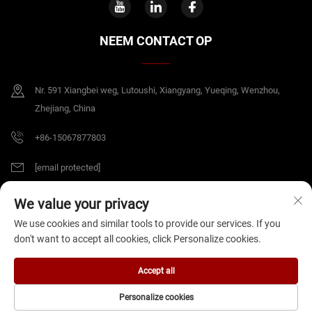
NEEM CONTACT OP
Nr. 591 Xiangbei weg, Lutoushi, Xiangyang, Yueqing, Wenzhou,
Zhejiang, China
+86-15067877803
[email protected]
We value your privacy
Copyright © 2026 China Zhejiang B&J Electrical Co.,Ltd. Alle rechten
We use cookies and similar tools to provide our services. If you
voorbehouden.
Privacybeleid
don't want to accept all cookies, click Personalize cookies.
Accept all
Personalize cookies