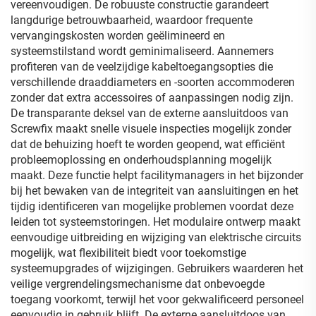
vereenvoudigen. De robuuste constructie garandeert
langdurige betrouwbaarheid, waardoor frequente
vervangingskosten worden geëlimineerd en
systeemstilstand wordt geminimaliseerd. Aannemers
profiteren van de veelzijdige kabeltoegangsopties die
verschillende draaddiameters en -soorten accommoderen
zonder dat extra accessoires of aanpassingen nodig zijn.
De transparante deksel van de externe aansluitdoos van
Screwfix maakt snelle visuele inspecties mogelijk zonder
dat de behuizing hoeft te worden geopend, wat efficiënt
probleemoplossing en onderhoudsplanning mogelijk
maakt. Deze functie helpt facilitymanagers in het bijzonder
bij het bewaken van de integriteit van aansluitingen en het
tijdig identificeren van mogelijke problemen voordat deze
leiden tot systeemstoringen. Het modulaire ontwerp maakt
eenvoudige uitbreiding en wijziging van elektrische circuits
mogelijk, wat flexibiliteit biedt voor toekomstige
systeemupgrades of wijzigingen. Gebruikers waarderen het
veilige vergrendelingsmechanisme dat onbevoegde
toegang voorkomt, terwijl het voor gekwalificeerd personeel
eenvoudig in gebruik blijft. De externe aansluitdoos van