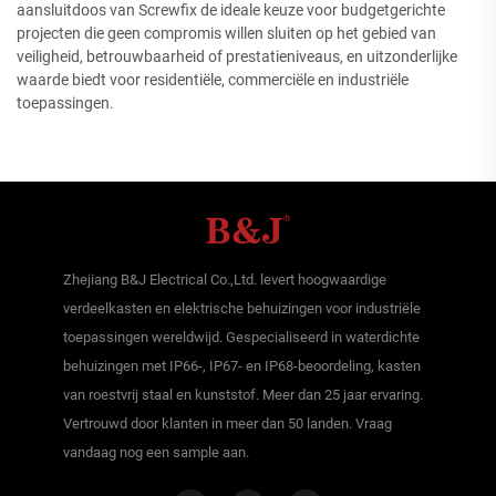
aansluitdoos van Screwfix de ideale keuze voor budgetgerichte
projecten die geen compromis willen sluiten op het gebied van
veiligheid, betrouwbaarheid of prestatieniveaus, en uitzonderlijke
waarde biedt voor residentiële, commerciële en industriële
toepassingen.
Zhejiang B&J Electrical Co.,Ltd. levert hoogwaardige
verdeelkasten en elektrische behuizingen voor industriële
toepassingen wereldwijd. Gespecialiseerd in waterdichte
behuizingen met IP66-, IP67- en IP68-beoordeling, kasten
van roestvrij staal en kunststof. Meer dan 25 jaar ervaring.
Vertrouwd door klanten in meer dan 50 landen. Vraag
vandaag nog een sample aan.