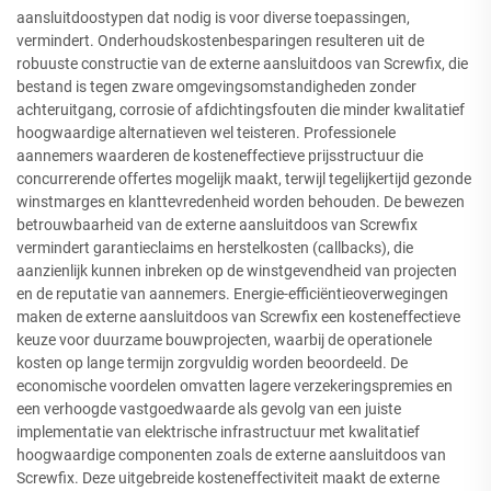
aansluitdoostypen dat nodig is voor diverse toepassingen,
vermindert. Onderhoudskostenbesparingen resulteren uit de
robuuste constructie van de externe aansluitdoos van Screwfix, die
bestand is tegen zware omgevingsomstandigheden zonder
achteruitgang, corrosie of afdichtingsfouten die minder kwalitatief
hoogwaardige alternatieven wel teisteren. Professionele
aannemers waarderen de kosteneffectieve prijsstructuur die
concurrerende offertes mogelijk maakt, terwijl tegelijkertijd gezonde
winstmarges en klanttevredenheid worden behouden. De bewezen
betrouwbaarheid van de externe aansluitdoos van Screwfix
vermindert garantieclaims en herstelkosten (callbacks), die
aanzienlijk kunnen inbreken op de winstgevendheid van projecten
en de reputatie van aannemers. Energie-efficiëntieoverwegingen
maken de externe aansluitdoos van Screwfix een kosteneffectieve
keuze voor duurzame bouwprojecten, waarbij de operationele
kosten op lange termijn zorgvuldig worden beoordeeld. De
economische voordelen omvatten lagere verzekeringspremies en
een verhoogde vastgoedwaarde als gevolg van een juiste
implementatie van elektrische infrastructuur met kwalitatief
hoogwaardige componenten zoals de externe aansluitdoos van
Screwfix. Deze uitgebreide kosteneffectiviteit maakt de externe