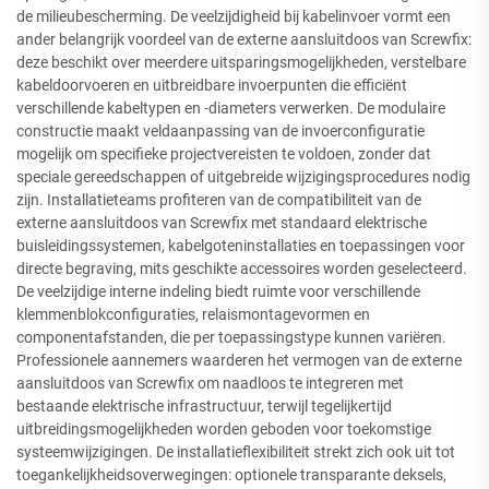
de milieubescherming. De veelzijdigheid bij kabelinvoer vormt een
ander belangrijk voordeel van de externe aansluitdoos van Screwfix:
deze beschikt over meerdere uitsparingsmogelijkheden, verstelbare
kabeldoorvoeren en uitbreidbare invoerpunten die efficiënt
verschillende kabeltypen en -diameters verwerken. De modulaire
constructie maakt veldaanpassing van de invoerconfiguratie
mogelijk om specifieke projectvereisten te voldoen, zonder dat
speciale gereedschappen of uitgebreide wijzigingsprocedures nodig
zijn. Installatieteams profiteren van de compatibiliteit van de
externe aansluitdoos van Screwfix met standaard elektrische
buisleidingssystemen, kabelgoteninstallaties en toepassingen voor
directe begraving, mits geschikte accessoires worden geselecteerd.
De veelzijdige interne indeling biedt ruimte voor verschillende
klemmenblokconfiguraties, relaismontagevormen en
componentafstanden, die per toepassingstype kunnen variëren.
Professionele aannemers waarderen het vermogen van de externe
aansluitdoos van Screwfix om naadloos te integreren met
bestaande elektrische infrastructuur, terwijl tegelijkertijd
uitbreidingsmogelijkheden worden geboden voor toekomstige
systeemwijzigingen. De installatieflexibiliteit strekt zich ook uit tot
toegankelijkheidsoverwegingen: optionele transparante deksels,