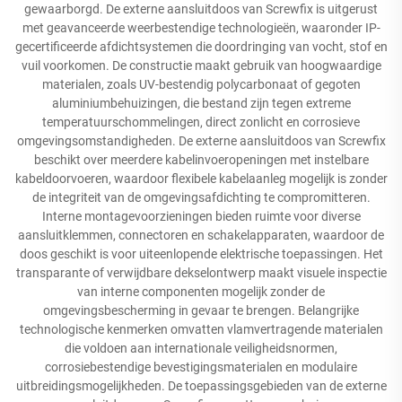
gewaarborgd. De externe aansluitdoos van Screwfix is uitgerust
met geavanceerde weerbestendige technologieën, waaronder IP-
gecertificeerde afdichtsystemen die doordringing van vocht, stof en
vuil voorkomen. De constructie maakt gebruik van hoogwaardige
materialen, zoals UV-bestendig polycarbonaat of gegoten
aluminiumbehuizingen, die bestand zijn tegen extreme
temperatuurschommelingen, direct zonlicht en corrosieve
omgevingsomstandigheden. De externe aansluitdoos van Screwfix
beschikt over meerdere kabelinvoeropeningen met instelbare
kabeldoorvoeren, waardoor flexibele kabelaanleg mogelijk is zonder
de integriteit van de omgevingsafdichting te compromitteren.
Interne montagevoorzieningen bieden ruimte voor diverse
aansluitklemmen, connectoren en schakelapparaten, waardoor de
doos geschikt is voor uiteenlopende elektrische toepassingen. Het
transparante of verwijdbare dekselontwerp maakt visuele inspectie
van interne componenten mogelijk zonder de
omgevingsbescherming in gevaar te brengen. Belangrijke
technologische kenmerken omvatten vlamvertragende materialen
die voldoen aan internationale veiligheidsnormen,
corrosiebestendige bevestigingsmaterialen en modulaire
uitbreidingsmogelijkheden. De toepassingsgebieden van de externe