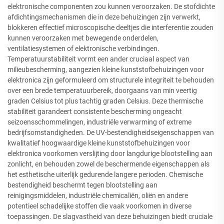
elektronische componenten zou kunnen veroorzaken. De stofdichte
afdichtingsmechanismen die in deze behuizingen zijn verwerkt,
blokkeren effectief microscopische deeltjes die interferentie zouden
kunnen veroorzaken met bewegende onderdelen,
ventilatiesystemen of elektronische verbindingen.
Temperatuurstabiliteit vormt een ander cruciaal aspect van
milieubescherming, aangezien kleine kunststofbehuizingen voor
elektronica zijn geformuleerd om structurele integriteit te behouden
over een brede temperatuurbereik, doorgaans van min veertig
graden Celsius tot plus tachtig graden Celsius. Deze thermische
stabiliteit garandeert consistente bescherming ongeacht
seizoensschommelingen, industriële verwarming of extreme
bedrijfsomstandigheden. De UV-bestendigheidseigenschappen van
kwalitatief hoogwaardige kleine kunststofbehuizingen voor
elektronica voorkomen verslijting door langdurige blootstelling aan
zonlicht, en behouden zowel de beschermende eigenschappen als
het esthetische uiterlijk gedurende langere perioden. Chemische
bestendigheid beschermt tegen blootstelling aan
reinigingsmiddelen, industriële chemicaliën, oliën en andere
potentieel schadelijke stoffen die vaak voorkomen in diverse
toepassingen. De slagvastheid van deze behuizingen biedt cruciale