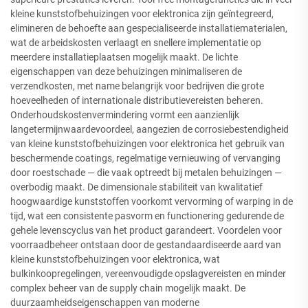
kleine kunststofbehuizingen voor elektronica zijn geïntegreerd,
elimineren de behoefte aan gespecialiseerde installatiematerialen,
wat de arbeidskosten verlaagt en snellere implementatie op
meerdere installatieplaatsen mogelijk maakt. De lichte
eigenschappen van deze behuizingen minimaliseren de
verzendkosten, met name belangrijk voor bedrijven die grote
hoeveelheden of internationale distributievereisten beheren.
Onderhoudskostenvermindering vormt een aanzienlijk
langetermijnwaardevoordeel, aangezien de corrosiebestendigheid
van kleine kunststofbehuizingen voor elektronica het gebruik van
beschermende coatings, regelmatige vernieuwing of vervanging
door roestschade — die vaak optreedt bij metalen behuizingen —
overbodig maakt. De dimensionale stabiliteit van kwalitatief
hoogwaardige kunststoffen voorkomt vervorming of warping in de
tijd, wat een consistente pasvorm en functionering gedurende de
gehele levenscyclus van het product garandeert. Voordelen voor
voorraadbeheer ontstaan door de gestandaardiseerde aard van
kleine kunststofbehuizingen voor elektronica, wat
bulkinkoopregelingen, vereenvoudigde opslagvereisten en minder
complex beheer van de supply chain mogelijk maakt. De
duurzaamheidseigenschappen van moderne