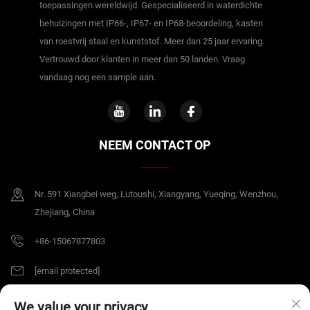
toepassingen wereldwijd. Gespecialiseerd in waterdichte
behuizingen met IP66-, IP67- en IP68-beoordeling, kasten
van roestvrij staal en kunststof. Meer dan 25 jaar ervaring.
Vertrouwd door klanten in meer dan 50 landen. Vraag
vandaag nog een sample aan.
NEEM CONTACT OP
Nr. 591 Xiangbei weg, Lutoushi, Xiangyang, Yueqing, Wenzhou,
Zhejiang, China
+86-15067877803
[email protected]
We value your privacy