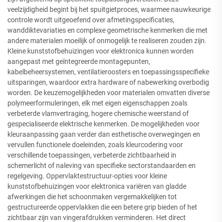
veelzijdigheid begint bij het spuitgietproces, waarmee nauwkeurige
controle wordt uitgeoefend over afmetingspecificaties,
wanddiktevariaties en complexe geometrische kenmerken die met
andere materialen moeilijk of onmogelijk te realiseren zouden zijn.
Kleine kunststofbehuizingen voor elektronica kunnen worden
aangepast met geïntegreerde montagepunten,
kabelbeheersystemen, ventilatieroosters en toepassingsspecifieke
uitsparingen, waardoor extra hardware of nabewerking overbodig
worden. De keuzemogelijkheden voor materialen omvatten diverse
polymeerformuleringen, elk met eigen eigenschappen zoals
verbeterde vlamvertraging, hogere chemische weerstand of
gespecialiseerde elektrische kenmerken. De mogelijkheden voor
kleuraanpassing gaan verder dan esthetische overwegingen en
vervullen functionele doeleinden, zoals kleurcodering voor
verschillende toepassingen, verbeterde zichtbaarheid in
schemerlicht of naleving van specifieke sectorstandaarden en
regelgeving. Oppervlaktestructuur-opties voor kleine
kunststofbehuizingen voor elektronica variëren van gladde
afwerkingen die het schoonmaken vergemakkelijken tot
gestructureerde oppervlakken die een betere grip bieden of het
zichtbaar zijn van vingerafdrukken verminderen. Het direct