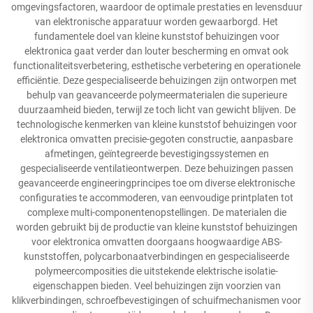
omgevingsfactoren, waardoor de optimale prestaties en levensduur
van elektronische apparatuur worden gewaarborgd. Het
fundamentele doel van kleine kunststof behuizingen voor
elektronica gaat verder dan louter bescherming en omvat ook
functionaliteitsverbetering, esthetische verbetering en operationele
efficiëntie. Deze gespecialiseerde behuizingen zijn ontworpen met
behulp van geavanceerde polymeermaterialen die superieure
duurzaamheid bieden, terwijl ze toch licht van gewicht blijven. De
technologische kenmerken van kleine kunststof behuizingen voor
elektronica omvatten precisie-gegoten constructie, aanpasbare
afmetingen, geïntegreerde bevestigingssystemen en
gespecialiseerde ventilatieontwerpen. Deze behuizingen passen
geavanceerde engineeringprincipes toe om diverse elektronische
configuraties te accommoderen, van eenvoudige printplaten tot
complexe multi-componentenopstellingen. De materialen die
worden gebruikt bij de productie van kleine kunststof behuizingen
voor elektronica omvatten doorgaans hoogwaardige ABS-
kunststoffen, polycarbonaatverbindingen en gespecialiseerde
polymeercomposities die uitstekende elektrische isolatie-
eigenschappen bieden. Veel behuizingen zijn voorzien van
klikverbindingen, schroefbevestigingen of schuifmechanismen voor