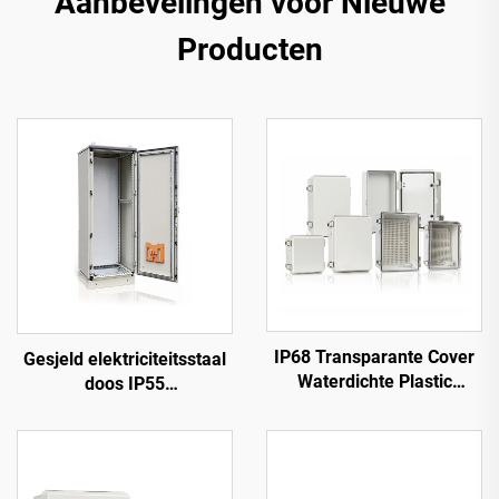
Aanbevelingen voor Nieuwe
Producten
IP68 Transparante Cover
Gesjeld elektriciteitsstaal
Waterdichte Plastic
doos IP55
Junction Box Elektrische
elektriciteitsstaaldoos
Box met Roestvrijstalen
Scharnieren