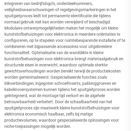
integreren van bedrijfslogo’s, onderdeelnummers,
veiligheidswaarschuwingen of regelgevingsmarkeringen in het
spuitgietproces leidt tot permanente identificatie die tijdens
normaal gebruik niet kan worden verwijderd of beschadigd.
Modulaire ontwerpmogelijkheden maken het mogelijk om kleine
kunststofbehuizingen voor elektronica in meerdere oriëntaties te
configureren, op te stapelen voor ruimtebesparende installatie of te
combineren met bijpassende accessoires voor uitgebreidere
functionaliteit. Optimalisatie van de wanddikte in kleine
kunststofbehuizingen voor elektronica brengt materiaalgebruik en
structurele eisen in evenwicht, waardoor optimale sterkte-
gewichtsverhoudingen worden bereikt terwijl de productiekosten
worden geminimaliseerd. Gespecialiseerde functies zoals
klikverbindingen, ingegoten schroefinserts, pakkinggroeven en
kabelinvoersystemen kunnen tijdens het spuitgietproces worden
geïntegreerd, wat de montage tijd verkort en de algehele
betrouwbaarheid verbetert. Door de schaalbaarheid van het
spuitgietproces zijn maatwerk-kleine kunststofbehuizingen voor
elektronica economisch haalbaar, zelfs bij matige
productievolumes, waardoor gespecialiseerde oplossingen voor
niche-toepassingen mogelijk worden.