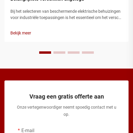
Bij het selecteren van beschermende elektrische behuizingen
voor industriële toepassingen is het essentieel om het verschil
tussen een aansluitkast en een aansluitdoos te begrijpen, om
optimale prestaties en veiligheid te garanderen. Hoewel deze
Bekijk meer
termen vaak onderling...
Vraag een gratis offerte aan
Onze vertegenwoordiger neemt spoedig contact met u
op.
E-mail