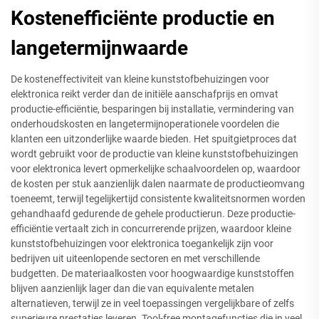
Kostenefficiënte productie en
langetermijnwaarde
De kosteneffectiviteit van kleine kunststofbehuizingen voor
elektronica reikt verder dan de initiële aanschafprijs en omvat
productie-efficiëntie, besparingen bij installatie, vermindering van
onderhoudskosten en langetermijnoperationele voordelen die
klanten een uitzonderlijke waarde bieden. Het spuitgietproces dat
wordt gebruikt voor de productie van kleine kunststofbehuizingen
voor elektronica levert opmerkelijke schaalvoordelen op, waardoor
de kosten per stuk aanzienlijk dalen naarmate de productieomvang
toeneemt, terwijl tegelijkertijd consistente kwaliteitsnormen worden
gehandhaafd gedurende de gehele productierun. Deze productie-
efficiëntie vertaalt zich in concurrerende prijzen, waardoor kleine
kunststofbehuizingen voor elektronica toegankelijk zijn voor
bedrijven uit uiteenlopende sectoren en met verschillende
budgetten. De materiaalkosten voor hoogwaardige kunststoffen
blijven aanzienlijk lager dan die van equivalente metalen
alternatieven, terwijl ze in veel toepassingen vergelijkbare of zelfs
superieure prestaties leveren. Tool-free montagefuncties die in veel