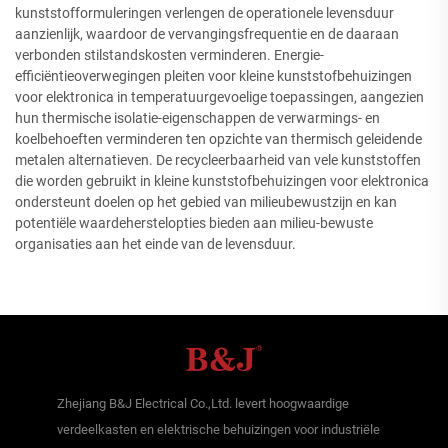
kunststofformuleringen verlengen de operationele levensduur
aanzienlijk, waardoor de vervangingsfrequentie en de daaraan
verbonden stilstandskosten verminderen. Energie-
efficiëntieoverwegingen pleiten voor kleine kunststofbehuizingen
voor elektronica in temperatuurgevoelige toepassingen, aangezien
hun thermische isolatie-eigenschappen de verwarmings- en
koelbehoeften verminderen ten opzichte van thermisch geleidende
metalen alternatieven. De recycleerbaarheid van vele kunststoffen
die worden gebruikt in kleine kunststofbehuizingen voor elektronica
ondersteunt doelen op het gebied van milieubewustzijn en kan
potentiële waardeherstelopties bieden aan milieu-bewuste
organisaties aan het einde van de levensduur.
Zhejiang B&J Electrical Co.,Ltd. levert hoogwaardige
verdeelkasten en elektrische behuizingen voor industriële