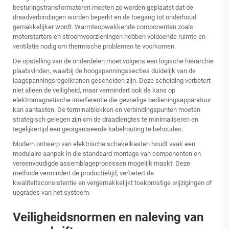
besturingstransformatoren moeten zo worden geplaatst dat de
draadverbindingen worden beperkt en de toegang tot onderhoud
gemakkelijker wordt. Warmteopwekkende componenten zoals
motorstarters en stroomvoorzieningen hebben voldoende ruimte en
ventilatie nodig om thermische problemen te voorkomen.
De opstelling van de onderdelen moet volgens een logische hiërarchie
plaatsvinden, waarbij de hoogspanningssecties duidelijk van de
laagspanningsregelkranen gescheiden zijn. Deze scheiding verbetert
niet alleen de veiligheid, maar vermindert ook de kans op
elektromagnetische interferentie die gevoelige bedieningsapparatuur
kan aantasten. De terminalblokken en verbindingspunten moeten
strategisch gelegen zijn om de draadlengtes te minimaliseren en
tegelijkertijd een georganiseerde kabelrouting te behouden.
Modern ontwerp van elektrische schakelkasten houdt vaak een
modulaire aanpak in die standaard montage van componenten en
vereenvoudigde assemblageprocessen mogelijk maakt. Deze
methode vermindert de productietijd, verbetert de
kwaliteitsconsistentie en vergemakkelijkt toekomstige wijzigingen of
upgrades van het systeem.
Veiligheidsnormen en naleving van