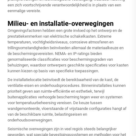
een zich voortschrijvende verantwoordelijkheid is in plaats van een
eenmalige vereiste.
Milieu- en installatie-overwegingen
Omgevingsfactoren hebben een grote invloed op het ontwerp en de
prestatiekenmerken van elektrische schakelkasten. Extreme
temperaturen, vochtigheidsniveaus, corrosieve atmosferen en
trillingsomstandigheden beïnvloeden allemaal de materiaalkeuze en
de beschermingsvereisten. NEMA- en IP-ratings bieden
genormaliseerde classificaties voor beschermingsgraden van
behuizingen, waardoor ontwerpers geschikte specificaties voor kasten
kunnen kiezen op basis van specifieke toepassingen.
De installatielocatie beïnvloedt de bereikbaarheid van de kast, de
ventilatie-eisen en onderhoudsprocedures. Binneninstallaties kunnen
prioriteit geven aan ruimte-efficiëntie en esthetiek, terwijl
buitenapplicaties verhoogde bescherming tegen weer en systemen
voor temperatuurbeheersing vereisen. De keuze tussen
wandgemonteerde, vloerstaande of vrijstaande configuraties hangt af
van de beschikbare ruimte, belastingseisen en
onderhoudsoverwegingen.
Seismische overwegingen zijn in veel regio's steeds belangrijker
geworden, wat speciale bevestigingssystemen en methoden voor het