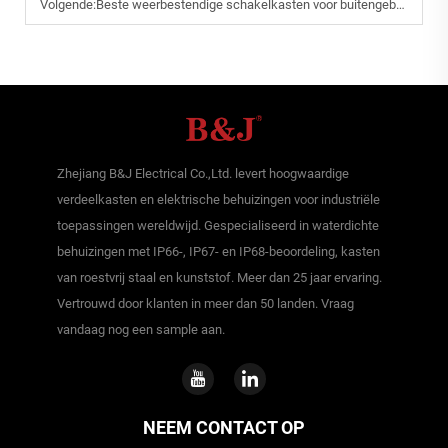
Volgende:
Beste weerbestendige schakelkasten voor buitengebruik
Zhejiang B&J Electrical Co.,Ltd. levert hoogwaardige
verdeelkasten en elektrische behuizingen voor industriële
toepassingen wereldwijd. Gespecialiseerd in waterdichte
behuizingen met IP66-, IP67- en IP68-beoordeling, kasten
van roestvrij staal en kunststof. Meer dan 25 jaar ervaring.
Vertrouwd door klanten in meer dan 50 landen. Vraag
vandaag nog een sample aan.
NEEM CONTACT OP