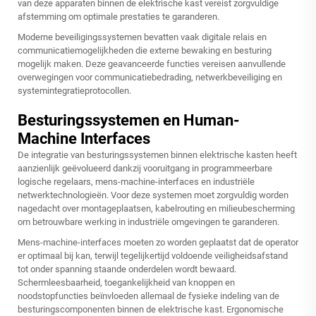
van deze apparaten binnen de
elektrische kast
vereist zorgvuldige
afstemming om optimale prestaties te garanderen.
Moderne beveiligingssystemen bevatten vaak digitale relais en
communicatiemogelijkheden die externe bewaking en besturing
mogelijk maken. Deze geavanceerde functies vereisen aanvullende
overwegingen voor communicatiebedrading, netwerkbeveiliging en
systemintegratieprotocollen.
Besturingssystemen en Human-
Machine Interfaces
De integratie van besturingssystemen binnen elektrische kasten heeft
aanzienlijk geëvolueerd dankzij vooruitgang in programmeerbare
logische regelaars, mens-machine-interfaces en industriële
netwerktechnologieën. Voor deze systemen moet zorgvuldig worden
nagedacht over montageplaatsen, kabelrouting en milieubescherming
om betrouwbare werking in industriële omgevingen te garanderen.
Mens-machine-interfaces moeten zo worden geplaatst dat de operator
er optimaal bij kan, terwijl tegelijkertijd voldoende veiligheidsafstand
tot onder spanning staande onderdelen wordt bewaard.
Schermleesbaarheid, toegankelijkheid van knoppen en
noodstopfuncties beïnvloeden allemaal de fysieke indeling van de
besturingscomponenten binnen de elektrische kast. Ergonomische