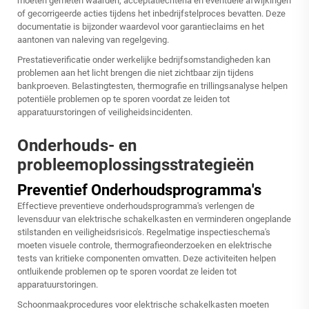
moeten gemeten waarden, acceptatiecriteria en eventuele afwijkingen
of gecorrigeerde acties tijdens het inbedrijfstelproces bevatten. Deze
documentatie is bijzonder waardevol voor garantieclaims en het
aantonen van naleving van regelgeving.
Prestatieverificatie onder werkelijke bedrijfsomstandigheden kan
problemen aan het licht brengen die niet zichtbaar zijn tijdens
bankproeven. Belastingtesten, thermografie en trillingsanalyse helpen
potentiële problemen op te sporen voordat ze leiden tot
apparatuurstoringen of veiligheidsincidenten.
Onderhouds- en
probleemoplossingsstrategieën
Preventief Onderhoudsprogramma's
Effectieve preventieve onderhoudsprogramma's verlengen de
levensduur van elektrische schakelkasten en verminderen ongeplande
stilstanden en veiligheidsrisico's. Regelmatige inspectieschema's
moeten visuele controle, thermografieonderzoeken en elektrische
tests van kritieke componenten omvatten. Deze activiteiten helpen
ontluikende problemen op te sporen voordat ze leiden tot
apparatuurstoringen.
Schoonmaakprocedures voor elektrische schakelkasten moeten