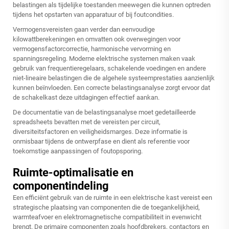
belastingen als tijdelijke toestanden meewegen die kunnen optreden
tijdens het opstarten van apparatuur of bij foutcondities.
Vermogensvereisten gaan verder dan eenvoudige
kilowattberekeningen en omvatten ook overwegingen voor
vermogensfactorcorrectie, harmonische vervorming en
spanningsregeling. Moderne elektrische systemen maken vaak
gebruik van frequentieregelaars, schakelende voedingen en andere
niet-lineaire belastingen die de algehele systeemprestaties aanzienlijk
kunnen beïnvloeden. Een correcte belastingsanalyse zorgt ervoor dat
de schakelkast deze uitdagingen effectief aankan.
De documentatie van de belastingsanalyse moet gedetailleerde
spreadsheets bevatten met de vereisten per circuit,
diversiteitsfactoren en veiligheidsmarges. Deze informatie is
onmisbaar tijdens de ontwerpfase en dient als referentie voor
toekomstige aanpassingen of foutopsporing.
Ruimte-optimalisatie en
componentindeling
Een efficiënt gebruik van de ruimte in een elektrische kast vereist een
strategische plaatsing van componenten die de toegankelijkheid,
warmteafvoer en elektromagnetische compatibiliteit in evenwicht
brengt. De primaire componenten zoals hoofdbrekers, contactors en