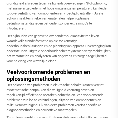
grondigheid afwegen tegen veiligheidsoverwegingen. Stofophoping,
met name in gebieden met hoge omgevingstemperaturen, kan leiden
tot oververhitting van componenten en vroegtijdig uitvallen. Juiste
schoonmaaktechnieken en -materialen helpen optimale
bedrijfsomstandigheden behouden zonder extra risico's te
introduceren.
Het bijhouden van gegevens over onderhoudsactiviteiten levert
waardevolle trendinformatie op die toekomstige
onderhoudsbeslissingen en de planning van apparatuurvervanging kan
ondersteunen. Digitale onderhoudsbeheersystemen vergemakkelijken
het verzamelen en analyseren van gegevens en zorgen tegelijkertijd
voor naleving van wettelijke eisen.
Veelvoorkomende problemen en
oplossingsmethoden
Het oplossen van problemen in elektrische schakelkasten vereist
systematische aanpakken die veiligheid voorrang geven en
tegelijkertijd efficiënt de oorzaken achterhalen. Veelvoorkomende
problemen zijn losse verbindingen, slijtage van componenten en
milieuverontreiniging. Elk van deze problemen vereist specifieke
diagnosemethoden en correctieve maatregelen.
Thermische problemen manifesteren zich vaak geleidelijk, waardoor