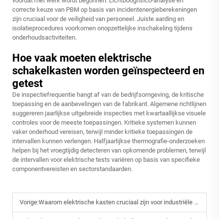
voordat met werk wordt begonnen. Lichtboogrisico-analyse en
correcte keuze van PBM op basis van incidentenergieberekeningen
zijn cruciaal voor de veiligheid van personeel. Juiste aarding en
isolatieprocedures voorkomen onopzettelijke inschakeling tijdens
onderhoudsactiviteiten.
Hoe vaak moeten elektrische
schakelkasten worden geïnspecteerd en
getest
De inspectiefrequentie hangt af van de bedrijfsomgeving, de kritische
toepassing en de aanbevelingen van de fabrikant. Algemene richtlijnen
suggereren jaarlijkse uitgebreide inspecties met kwartaallijkse visuele
controles voor de meeste toepassingen. Kritieke systemen kunnen
vaker onderhoud vereisen, terwijl minder kritieke toepassingen de
intervallen kunnen verlengen. Halfjaarlijkse thermografie-onderzoeken
helpen bij het vroegtijdig detecteren van opkomende problemen, terwijl
de intervallen voor elektrische tests variëren op basis van specifieke
componentvereisten en sectorstandaarden.
Vorige:
Waarom elektrische kasten cruciaal zijn voor industriële powersystemen