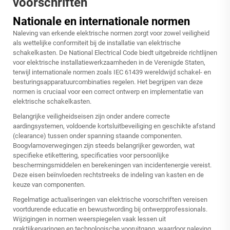
voorschriften
Nationale en internationale normen
Naleving van erkende elektrische normen zorgt voor zowel veiligheid
als wettelijke conformiteit bij de installatie van elektrische
schakelkasten. De National Electrical Code biedt uitgebreide richtlijnen
voor elektrische installatiewerkzaamheden in de Verenigde Staten,
terwijl internationale normen zoals IEC 61439 wereldwijd schakel- en
besturingsapparatuurcombinaties regelen. Het begrijpen van deze
normen is cruciaal voor een correct ontwerp en implementatie van
elektrische schakelkasten.
Belangrijke veiligheidseisen zijn onder andere correcte
aardingsystemen, voldoende kortsluitbeveiliging en geschikte afstand
(clearance) tussen onder spanning staande componenten.
Boogvlamoverwegingen zijn steeds belangrijker geworden, wat
specifieke etikettering, specificaties voor persoonlijke
beschermingsmiddelen en berekeningen van incidentenergie vereist.
Deze eisen beïnvloeden rechtstreeks de indeling van kasten en de
keuze van componenten.
Regelmatige actualiseringen van elektrische voorschriften vereisen
voortdurende educatie en bewustwording bij ontwerpprofessionals.
Wijzigingen in normen weerspiegelen vaak lessen uit
praktijkervaringen en technologische vooruitgang, waardoor naleving