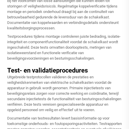
bij het voorkomen van losse aansluitingen die kunnen leiden tot
storingen of veiligheidsrisico's. Regelmatige koppelverificatie tijdens
montage en periodiek onderhoud draagt bij aan de continuïteit van
betrouwbaarheid gedurende de levensduur van de schakelkast.
Documentatie van koppelwaarden en verbindingsdetails ondersteunt
kwaliteitsborgingsprocessen.
Testprocedures tijdens montage controleren juiste bedrading, isolatie-
integriteit en componentfunctionaliteit voordat de schakelkast wordt
ingeschakeld. Deze tests omvatten doorlooptests, metingen van
isolatieweerstand en functionele verificatie van
beveiligingsvoorzieningen en besturingsschakelingen.
Test- en validatieprocedures
Uitgebreide testprotocollen valideren de prestaties en
veiligheidskenmerken van elektrische schakelkasten voordat de
apparatuur in gebruik wordt genomen. Primaire injectietests van
beveiligingsrelais zorgen voor correcte werking en coördinatie, terwijl
secundaire injectietests de functionaliteit van besturingsschakelingen
verifiëren. Deze tests vereisen gespecialiseerde apparatuur en
opgeleid personeel om veilig en effectief uit te voeren.
Documentatie van testresultaten levert basisinformatie op voor
toekomstige onderhouds- en foutopsporingsactiviteiten. Testrapporten