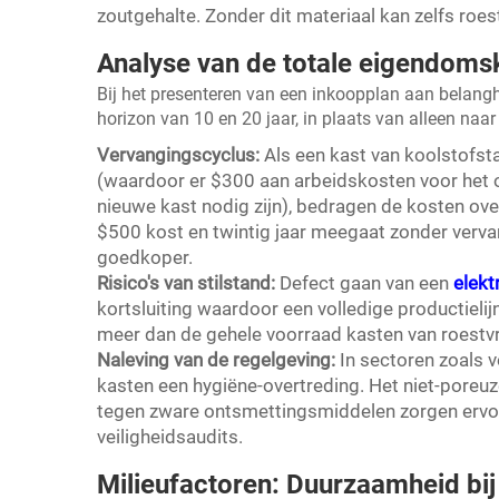
zoutgehalte. Zonder dit materiaal kan zelfs roest
Analyse van de totale eigendoms
Bij het presenteren van een inkoopplan aan bela
horizon van 10 en 20 jaar, in plaats van alleen naar d
Vervangingscyclus:
Als een kast van koolstofsta
(waardoor er $300 aan arbeidskosten voor het
nieuwe kast nodig zijn), bedragen de kosten over
$500 kost en twintig jaar meegaat zonder vervan
goedkoper.
Risico's van stilstand:
Defect gaan van een
elekt
kortsluiting waardoor een volledige productielijn 
meer dan de gehele voorraad kasten van roestvr
Naleving van de regelgeving:
In sectoren zoals
kasten een hygiëne-overtreding. Het niet-poreuz
tegen zware ontsmettingsmiddelen zorgen ervoor
veiligheidsaudits.
Milieufactoren: Duurzaamheid bij