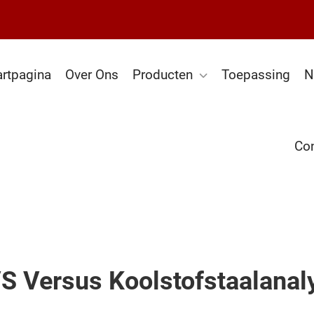
artpagina
Over Ons
Producten
Toepassing
N
Con
S Versus Koolstofstaalanal