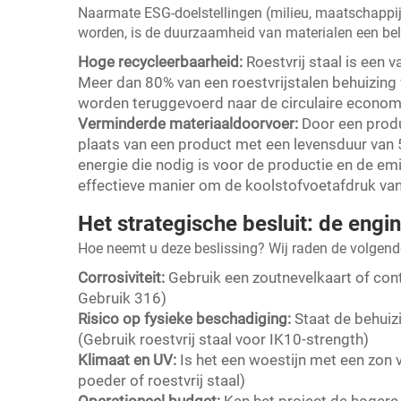
Naarmate ESG-doelstellingen (milieu, maatschappij 
worden, is de duurzaamheid van materialen een belan
Hoge recycleerbaarheid:
Roestvrij staal is een
Meer dan 80% van een roestvrijstalen behuizing 
worden teruggevoerd naar de circulaire econom
Verminderde materiaaldoorvoer:
Door een produ
plaats van een product met een levensduur van 5
energie die nodig is voor de productie en de em
effectieve manier om de koolstofvoetafdruk van 
Het strategische besluit: de engi
Hoe neemt u deze beslissing? Wij raden de volgende
Corrosiviteit:
Gebruik een zoutnevelkaart of con
Gebruik 316)
Risico op fysieke beschadiging:
Staat de behuiz
(Gebruik roestvrij staal voor IK10-strength)
Klimaat en UV:
Is het een woestijn met een zon
poeder of roestvrij staal)