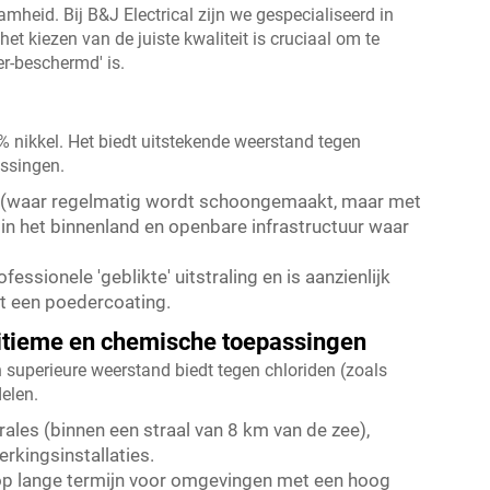
mheid. Bij B&J Electrical zijn we gespecialiseerd in
et kiezen van de juiste kwaliteit is cruciaal om te
er-beschermd' is.
% nikkel. Het biedt uitstekende weerstand tegen
assingen.
n (waar regelmatig wordt schoongemaakt, maar met
 in het binnenland en openbare infrastructuur waar
ssionele 'geblikte' uitstraling en is aanzienlijk
t een poedercoating.
aritieme en chemische toepassingen
 superieure weerstand biedt tegen chloriden (zoals
elen.
rales (binnen een straal van 8 km van de zee),
kingsinstallaties.
 op lange termijn voor omgevingen met een hoog