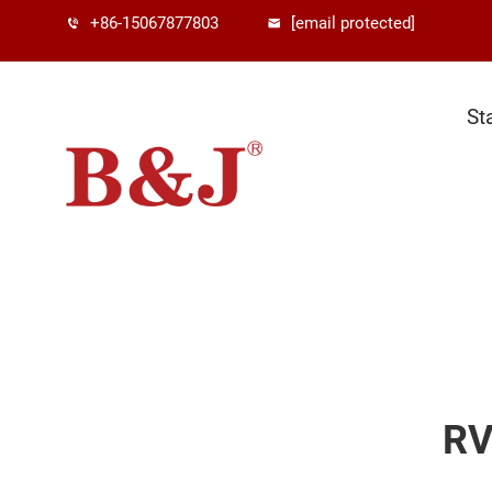
+86-15067877803
[email protected]
St
RV