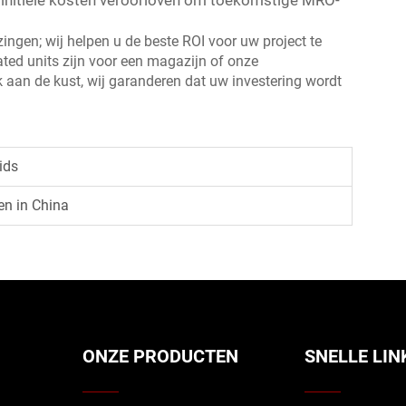
 initiële kosten veroorloven om toekomstige MRO-
zingen; wij helpen u de beste ROI voor uw project te
ted units zijn voor een magazijn of onze
 aan de kust, wij garanderen dat uw investering wordt
ids
en in China
ONZE PRODUCTEN
SNELLE LIN