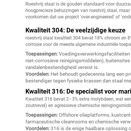
Roestvrij staal is de gouden standaard voor duurzaa
hoogprecieze behuizingen van roestvrij staal, maar h
voorkomen dat uw project 'over-engineered' of 'ond
Kwaliteit 304: De veelzijdige keuze
roestvrij staal kwaliteit 304 bevat 18% chroom en 8
corrosie voor de meeste algemene industriële toep
Toepassingen:
Voedingsverwerkingsfaciliteite
niet-corrosieve reinigingsmiddelen), buitensites
vandalenbestendigheid vereist is.
Voordelen:
Het behoudt gedecennia lang een profe
bestendiger tegen fysieke krassen dan staal me
Kwaliteit 316: De specialist voor m
Kwaliteit 316 bevat 2–3% extra molybdeen, wat een
zoutnevel) en agressieve chemische reinigingsmidd
Toepassingen:
Offshore olieplatforms, kustcent
farmaceutische cleanrooms en chemische verwer
Voordelen:
316 is de enige haalbare oplossing