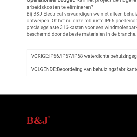
Operationeel budget:
Kan het project de hogere
arbeidskosten te elimineren?
Bij B&J Electrical vervaardigen we niet alleen behui
ontwerpen. Of het nu onze robuuste IP66-poedercoa
precisiegelaste 316-kasten voor een windmolenpark
beschermd door de beste materialen in de branche.
VORIGE:
IP66/IP67/IP68 waterdichte behuizingsg
VOLGENDE:
Beoordeling van behuizingsfabrikant