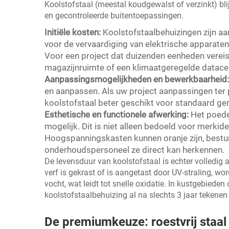
Koolstofstaal (meestal koudgewalst of verzinkt) bli
en gecontroleerde buitentoepassingen.
Initiële kosten:
Koolstofstaalbehuizingen zijn a
voor de vervaardiging van elektrische apparate
Voor een project dat duizenden eenheden vereis
magazijnruimte of een klimaatgeregelde datacen
Aanpassingsmogelijkheden en bewerkbaarheid
en aanpassen. Als uw project aanpassingen ter pl
koolstofstaal beter geschikt voor standaard g
Esthetische en functionele afwerking:
Het poede
mogelijk. Dit is niet alleen bedoeld voor merkide
Hoogspanningskasten kunnen oranje zijn, bestu
onderhoudspersoneel ze direct kan herkennen.
De levensduur van koolstofstaal is echter volledig a
verf is gekrast of is aangetast door UV-straling, wo
vocht, wat leidt tot snelle oxidatie. In kustgebied
koolstofstaalbehuizing al na slechts 3 jaar tekenen 
De premiumkeuze: roestvrij staal