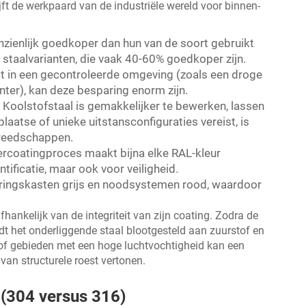
jft de werkpaard van de industriële wereld voor binnen-
anzienlijk goedkoper dan hun
van de soort gebruikt
n
staalvarianten, die vaak 40-60% goedkoper zijn.
t in een gecontroleerde omgeving (zoals een droge
ter), kan deze besparing enorm zijn.
:
Koolstofstaal is gemakkelijker te bewerken, lassen
aatse of unieke uitstansconfiguraties vereist, is
ereedschappen.
rcoatingproces maakt bijna elke RAL-kleur
ntificatie, maar ook voor veiligheid.
ringskasten grijs en noodsystemen rood, waardoor
fhankelijk van de integriteit van zijn coating. Zodra de
rdt het onderliggende staal blootgesteld aan zuurstof en
en of gebieden met een hoge luchtvochtigheid kan een
van structurele roest vertonen.
 (304 versus 316)