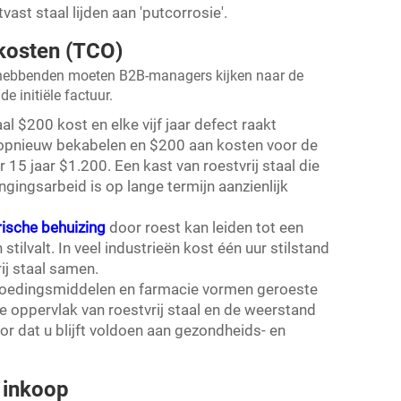
vast staal lijden aan 'putcorrosie'.
kosten (TCO)
nghebbenden moeten B2B-managers kijken naar de
e initiële factuur.
al $200 kost en elke vijf jaar defect raakt
 opnieuw bekabelen en $200 aan kosten voor de
 15 jaar $1.200. Een kast van roestvrij staal die
gingsarbeid is op lange termijn aanzienlijk
rische behuizing
door roest kan leiden tot een
stilvalt. In veel industrieën kost één uur stilstand
ij staal samen.
 voedingsmiddelen en farmacie vormen geroeste
e oppervlak van roestvrij staal en de weerstand
 dat u blijft voldoen aan gezondheids- en
 inkoop