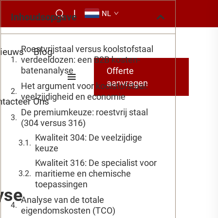
|
NL
Inhoudsopgave
Roestvrijstaal versus koolstofstaal
ieuws
Blog
verdeeldozen: een B2B kosten-
batenanalyse
Offerte
aanvragen
Het argument voor koolstofstaal:
veelzijdigheid en economie
tacteer Ons
De premiumkeuze: roestvrij staal
(304 versus 316)
Kwaliteit 304: De veelzijdige
keuze
Kwaliteit 316: De specialist voor
maritieme en chemische
toepassingen
yse
Analyse van de totale
eigendomskosten (TCO)