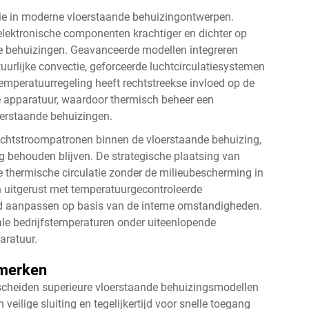
ctie in moderne vloerstaande behuizingontwerpen.
lektronische componenten krachtiger en dichter op
 behuizingen. Geavanceerde modellen integreren
uurlijke convectie, geforceerde luchtcirculatiesystemen
temperatuurregeling heeft rechtstreekse invloed op de
 apparatuur, waardoor thermisch beheer een
loerstaande behuizingen.
luchtstroompatronen binnen de vloerstaande behuizing,
g behouden blijven. De strategische plaatsing van
ve thermische circulatie zonder de milieubescherming in
uitgerust met temperatuurgecontroleerde
id aanpassen op basis van de interne omstandigheden.
ale bedrijfstemperaturen onder uiteenlopende
aratuur.
nmerken
cheiden superieure vloerstaande behuizingsmodellen
eilige sluiting en tegelijkertijd voor snelle toegang