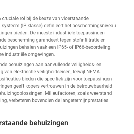
ruciale rol bij de keuze van vloerstaande
-systeem (IP-klasse) definieert het beschermingsniveau
izingen bieden. De meeste industriële toepassingen
de bescherming garandeert tegen stofinfiltratie en
izingen behalen vaak een IP65- of IP66-beoordeling,
e industriële omgevingen.
ande behuizingen aan aanvullende veiligheids- en
g van elektrische veiligheidseisen, terwijl NEMA-
ificaties bieden die specifiek zijn voor toepassingen
ringen geeft kopers vertrouwen in de betrouwbaarheid
ehuizingoplossingen. Milieufactoren, zoals weerstand
ng, verbeteren bovendien de langetermijnprestaties
rstaande behuizingen