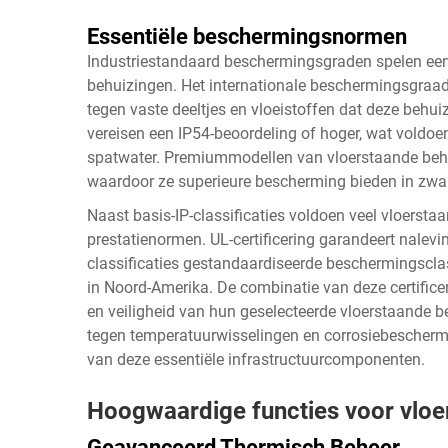
Essentiële beschermingsnormen
Industriestandaard beschermingsgraden spelen een c
behuizingen. Het internationale beschermingsgraad
tegen vaste deeltjes en vloeistoffen dat deze behu
vereisen een IP54-beoordeling of hoger, wat voldoen
spatwater. Premiummodellen van vloerstaande behu
waardoor ze superieure bescherming bieden in zwar
Naast basis-IP-classificaties voldoen veel vloersta
prestatienormen. UL-certificering garandeert nalevin
classificaties gestandaardiseerde beschermingsclass
in Noord-Amerika. De combinatie van deze certifice
en veiligheid van hun geselecteerde vloerstaande b
tegen temperatuurwisselingen en corrosiebeschermi
van deze essentiële infrastructuurcomponenten.
Hoogwaardige functies voor vloe
Geavanceerd Thermisch Beheer