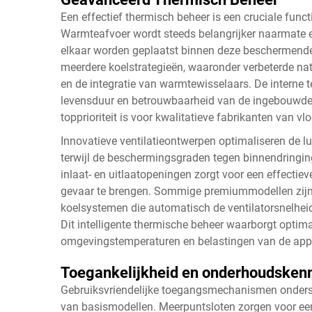
Een effectief thermisch beheer is een cruciale fun
Warmteafvoer wordt steeds belangrijker naarmate e
elkaar worden geplaatst binnen deze beschermende
meerdere koelstrategieën, waaronder verbeterde nat
en de integratie van warmtewisselaars. De interne 
levensduur en betrouwbaarheid van de ingebouwde
topprioriteit is voor kwalitatieve fabrikanten van v
Innovatieve ventilatieontwerpen optimaliseren de 
terwijl de beschermingsgraden tegen binnendringin
inlaat- en uitlaatopeningen zorgt voor een effectie
gevaar te brengen. Sommige premiummodellen zijn 
koelsystemen die automatisch de ventilatorsnelhe
Dit intelligente thermische beheer waarborgt optim
omgevingstemperaturen en belastingen van de app
Toegankelijkheid en onderhoudske
Gebruiksvriendelijke toegangsmechanismen onders
van basismodellen. Meerpuntsloten zorgen voor een v