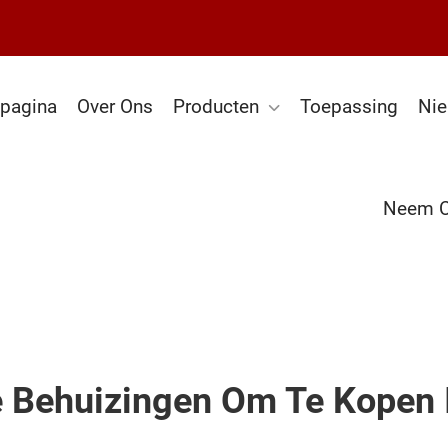
tpagina
Over Ons
Producten
Toepassing
Ni
Neem C
e Behuizingen Om Te Kopen 