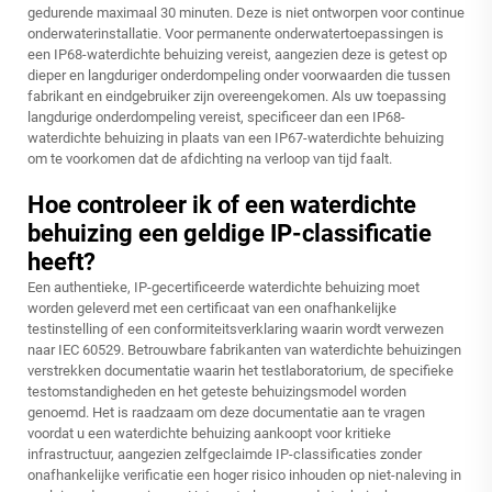
gedurende maximaal 30 minuten. Deze is niet ontworpen voor continue
onderwaterinstallatie. Voor permanente onderwatertoepassingen is
een IP68-waterdichte behuizing vereist, aangezien deze is getest op
dieper en langduriger onderdompeling onder voorwaarden die tussen
fabrikant en eindgebruiker zijn overeengekomen. Als uw toepassing
langdurige onderdompeling vereist, specificeer dan een IP68-
waterdichte behuizing in plaats van een IP67-waterdichte behuizing
om te voorkomen dat de afdichting na verloop van tijd faalt.
Hoe controleer ik of een waterdichte
behuizing een geldige IP-classificatie
heeft?
Een authentieke, IP-gecertificeerde waterdichte behuizing moet
worden geleverd met een certificaat van een onafhankelijke
testinstelling of een conformiteitsverklaring waarin wordt verwezen
naar IEC 60529. Betrouwbare fabrikanten van waterdichte behuizingen
verstrekken documentatie waarin het testlaboratorium, de specifieke
testomstandigheden en het geteste behuizingsmodel worden
genoemd. Het is raadzaam om deze documentatie aan te vragen
voordat u een waterdichte behuizing aankoopt voor kritieke
infrastructuur, aangezien zelfgeclaimde IP-classificaties zonder
onafhankelijke verificatie een hoger risico inhouden op niet-naleving in