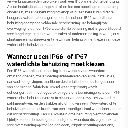
verwerkingsgebieden gebruiken vaak een IP65-waterdichte behuizing.
Als de installatieplaats regen of af en toe een spoeling met een slang
ondergaat, maar de behuizing bovenop of buiten bereik van directe
hoogdrukwaterstralen is gemonteerd, biedt een IP65-waterdichte
behuizing doorgaans voldoende bescherming. De belangrijkste
overweging is dat een IP65-waterdichte behuizing niet is gecertificeerd
voor langdurige gerichte waterstralen of onderdompeling in water, dus
plaatsing en montage-oriëntatie zijn van belang bij het kiezen van deze
waterdichte behuizingsklasse.
Wanneer u een IP66- of IP67-
waterdichte behuizing moet kiezen
Een IP66-waterdichte behuizing is ontworpen voor zwaardere
omstandigheden, zoals voedingsmiddelenverwerkende installaties,
carwash-omgevingen, maritieme dekinstallaties en buitengebieden
van chemische fabrieken. Overal waar regelmatig wordt
schoongemaakt met hogedrukreinigers of stoomreinigers, is een IP66-
waterdichte behuizing vereist in plaats van een IP65. Het zwaardere
pakkingontwerp en de strakker afdichting van een IP66-waterdichte
behuizing kunnen de kracht van een krachtige straal weerstaan zonder
dat vocht doordringt. Een IP67-waterdichte behuizing biedt bovendien
tijdelijke onderdompelingsbestendigheid, waardoor deze geschikt is
voor overstromingsgevoelige gebieden, irrigatiebesturingsstations,