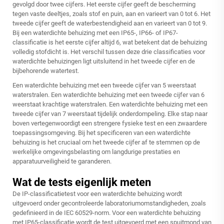
gevolgd door twee cijfers. Het eerste cijfer geeft de bescherming
tegen vaste deeltjes, zoals stof en puin, aan en varieert van 0 tot 6. Het
tweede cijfer geeft de waterbestendigheid aan en varieert van 0 tot 9.
Bij een waterdichte behuizing met een IP65-, IP66- of IP67-
classificatie is het eerste cijfer altijd 6, wat betekent dat de behuizing
volledig stofdicht is. Het verschil tussen deze drie classificaties voor
waterdichte behuizingen ligt uitsluitend in het tweede cijfer en de
bijbehorende watertest.
Een waterdichte behuizing met een tweede cijfer van 5 weerstaat
waterstralen. Een waterdichte behuizing met een tweede cijfer van 6
weerstaat krachtige waterstralen. Een waterdichte behuizing met een
tweede cijfer van 7 weerstaat tijdelijk onderdompeling. Elke stap naar
boven vertegenwoordigt een strengere fysieke test en een zwaardere
toepassingsomgeving. Bij het specificeren van een waterdichte
behuizing is het cruciaal om het tweede cijfer af te stemmen op de
werkelijke omgevingsbelasting om langdurige prestaties en
apparatuurveiligheid te garanderen.
Wat de tests eigenlijk meten
De IP-classificatietest voor een waterdichte behuizing wordt
uitgevoerd onder gecontroleerde laboratoriumomstandigheden, zoals
gedefinieerd in de IEC 60529-norm. Voor een waterdichte behuizing
met IP65-classificatie wordt de test uitgevoerd met een spuitmond van