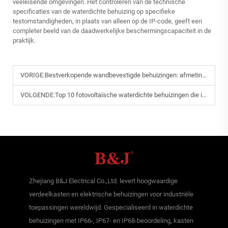
veeleisende omgevingen. Het controleren van de technische
specificaties van de waterdichte behuizing op specifieke
testomstandigheden, in plaats van alleen op de IP-code, geeft een
completer beeld van de daadwerkelijke beschermingscapaciteit in de
praktijk.
VORIGE:
Bestverkopende wandbevestigde behuizingen: afmetingen en prijzen in 2025
VOLGENDE:
Top 10 fotovoltaïsche waterdichte behuizingen die in 2025 als warme broodjes over de toonbank gaan
Zhejiang B&J Electrical Co.,Ltd. levert hoogwaardige
verdeelkasten en elektrische behuizingen voor industriële
toepassingen wereldwijd. Gespecialiseerd in waterdichte
behuizingen met IP66-, IP67- en IP68-beoordeling, kasten