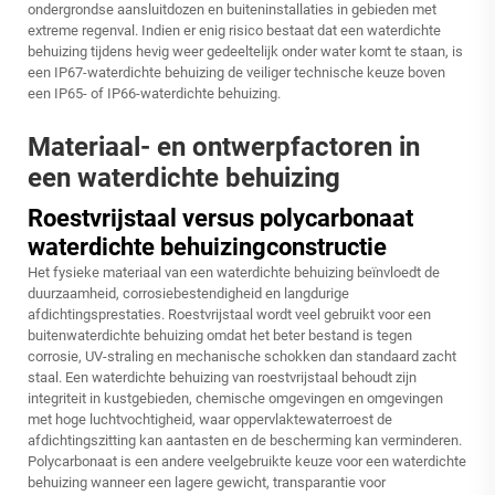
ondergrondse aansluitdozen en buiteninstallaties in gebieden met
extreme regenval. Indien er enig risico bestaat dat een waterdichte
behuizing tijdens hevig weer gedeeltelijk onder water komt te staan, is
een IP67-waterdichte behuizing de veiliger technische keuze boven
een IP65- of IP66-waterdichte behuizing.
Materiaal- en ontwerpfactoren in
een waterdichte behuizing
Roestvrijstaal versus polycarbonaat
waterdichte behuizingconstructie
Het fysieke materiaal van een waterdichte behuizing beïnvloedt de
duurzaamheid, corrosiebestendigheid en langdurige
afdichtingsprestaties. Roestvrijstaal wordt veel gebruikt voor een
buitenwaterdichte behuizing omdat het beter bestand is tegen
corrosie, UV-straling en mechanische schokken dan standaard zacht
staal. Een waterdichte behuizing van roestvrijstaal behoudt zijn
integriteit in kustgebieden, chemische omgevingen en omgevingen
met hoge luchtvochtigheid, waar oppervlaktewaterroest de
afdichtingszitting kan aantasten en de bescherming kan verminderen.
Polycarbonaat is een andere veelgebruikte keuze voor een waterdichte
behuizing wanneer een lagere gewicht, transparantie voor