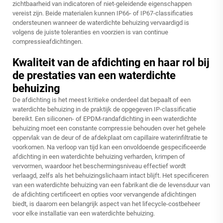
zichtbaarheid van indicatoren of niet-geleidende eigenschappen
vereist zijn. Beide materialen kunnen IP66- of IP67-classificaties
ondersteunen wanneer de waterdichte behuizing vervaardigd is
volgens de juiste toleranties en voorzien is van continue
compressieafdichtingen.
Kwaliteit van de afdichting en haar rol bij
de prestaties van een waterdichte
behuizing
De afdichting is het meest kritieke onderdeel dat bepaalt of een
waterdichte behuizing in de praktijk de opgegeven IP-classificatie
bereikt. Een siliconen- of EPDM-randafdichting in een waterdichte
behuizing moet een constante compressie behouden over het gehele
oppervlak van de deur of de afdekplaat om capillaire waterinfiltratie te
voorkomen. Na verloop van tijd kan een onvoldoende gespecificeerde
afdichting in een waterdichte behuizing verharden, krimpen of
vervormen, waardoor het beschermingsniveau effectief wordt
verlaagd, zelfs als het behuizingslichaam intact blijft. Het specificeren
van een waterdichte behuizing van een fabrikant die de levensduur van
de afdichting certificeert en opties voor vervangende afdichtingen
biedt, is daarom een belangrijk aspect van het lifecycle-costbeheer
voor elke installatie van een waterdichte behuizing.