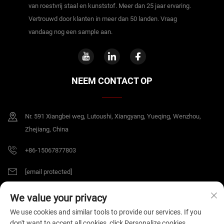
van roestvrij staal en kunststof. Meer dan 25 jaar ervaring.
Vertrouwd door klanten in meer dan 50 landen. Vraag
vandaag nog een sample aan.
NEEM CONTACT OP
Nr. 591 Xiangbei weg, Lutoushi, Xiangyang, Yueqing, Wenzhou,
Zhejiang, China
+86-15067877803
[email protected]
We value your privacy
Copyright © 2026 China Zhejiang B&J Electrical Co.,Ltd. Alle rechten
We use cookies and similar tools to provide our services. If you
voorbehouden.
Privacybeleid
don't want to accept all cookies, click Personalize cookies.