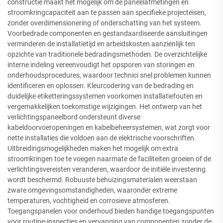
constructie maakt het mogelijk om de paneelafmetingen en
stroomkringcapaciteit aan te passen aan specifieke projecteisen,
zonder overdimensionering of onderschatting van het systeem.
Voorbedrade componenten en gestandaardiseerde aansluitingen
verminderen de installatietijd en arbeidskosten aanzienlijk ten
opzichte van traditionele bedradingsmethoden. De overzichtelijke
interne indeling vereenvoudigt het opsporen van storingen en
onderhoudsprocedures, waardoor technici snel problemen kunnen
identificeren en oplossen. Kleurcodering van de bedrading en
duidelijke etiketteringssystemen voorkomen installatiefouten en
vergemakkelijken toekomstige wijzigingen. Het ontwerp van het
verlichtingspaneelbord ondersteunt diverse
kabeldoorvoeropeningen en kabelbeheersystemen, wat zorgt voor
nette installaties die voldoen aan de elektrische voorschriften.
Uitbreidingsmogelijkheden maken het mogelijk om extra
stroomkringen toe te voegen naarmate de faciliteiten groeien of de
verlichtingsvereisten veranderen, waardoor de initiële investering
wordt beschermd. Robuuste behuizingsmaterialen weerstaan
zware omgevingsomstandigheden, waaronder extreme
temperaturen, vochtigheid en corrosieve atmosferen.
Toegangspanelen voor onderhoud bieden handige toegangspunten
voor routine-inspecties en vervanging van componenten zonder de