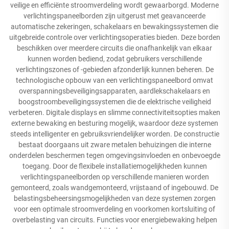
veilige en efficiënte stroomverdeling wordt gewaarborgd. Moderne
verlichtingspaneelborden zijn uitgerust met geavanceerde
automatische zekeringen, schakelaars en bewakingssystemen die
uitgebreide controle over verlichtingsoperaties bieden. Deze borden
beschikken over meerdere circuits die onafhankelijk van elkaar
kunnen worden bediend, zodat gebruikers verschillende
verlichtingszones of -gebieden afzonderlijk kunnen beheren. De
technologische opbouw van een verlichtingspaneelbord omvat
overspanningsbeveiligingsapparaten, aardlekschakelaars en
boogstroombeveiligingssystemen die de elektrische veiligheid
verbeteren. Digitale displays en slimme connectiviteitsopties maken
externe bewaking en besturing mogelijk, waardoor deze systemen
steeds intelligenter en gebruiksvriendelijker worden. De constructie
bestaat doorgaans uit zware metalen behuizingen die interne
onderdelen beschermen tegen omgevingsinvloeden en onbevoegde
toegang. Door de flexibele installatiemogelijkheden kunnen
verlichtingspaneelborden op verschillende manieren worden
gemonteerd, zoals wandgemonteerd, vrijstaand of ingebouwd. De
belastingsbeheersingsmogelijkheden van deze systemen zorgen
voor een optimale stroomverdeling en voorkomen kortsluiting of
overbelasting van circuits. Functies voor energiebewaking helpen