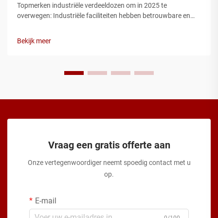
Topmerken industriële verdeeldozen om in 2025 te
overwegen: Industriële faciliteiten hebben betrouwbare en
duurzame elektrische infrastructuur nodig, en de verdeeldoos
is een van de meest kritieke componenten van elk
Bekijk meer
stroomverdelingssysteem. Van productie…
Vraag een gratis offerte aan
Onze vertegenwoordiger neemt spoedig contact met u
op.
E-mail
0/100