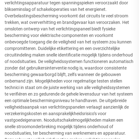
verlichtingsapparatuur tegen spanningspieken veroorzaakt door
blikseminslag of schakeloperaties van het energienet.
Overbelastingsbescherming voorkomt dat circuits te veel stroom
trekken, wat oververhitting en brandgevaar kan veroorzaken. Het
omsloten ontwerp van het verlichtingspaneel biedt fysieke
bescherming voor elektrische componenten en voorkomt
onbevoegde toegang die de veiligheid van het systeem zou kunnen
compromitteren. Duidelijke etikettering en een overzichtelijke
circuitindeling maken snelle identificatie mogelijk tijdens onderhoud
of noodsituaties. De veiligheidssystemen functioneren automatisch
zonder dat gebruikersinterventie nodig is, waardoor consistente
bescherming gewaarborgd blijft, zelfs wanneer de gebouwen
onbemand zijn. Mogelijkheden voor regelmatige testen stellen
technici in staat om de juiste werking van alle veiligheidssystemen
te verifiëren en zo gedurende de gehele levensduur van het systeem
een optimale beschermingsniveau te handhaven. De uitgebreide
veiligheidsaanpak van verlichtingspanelen verlaagt aanzienlijk de
verzekeringskosten en aansprakelijkheidsrisico’s voor
vastgoedeigenaren. Nooduitschakelmogelijkheden maken een
snelle stroomonderbreking mogelijk tijdens onderhoud of
noodsituaties, ter bescherming van werknemers en apparatuur.