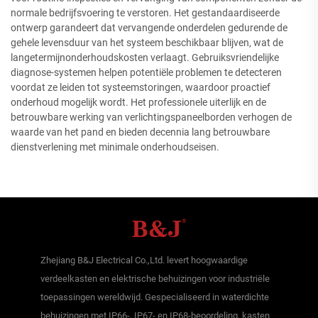
normale bedrijfsvoering te verstoren. Het gestandaardiseerde
ontwerp garandeert dat vervangende onderdelen gedurende de
gehele levensduur van het systeem beschikbaar blijven, wat de
langetermijnonderhoudskosten verlaagt. Gebruiksvriendelijke
diagnose-systemen helpen potentiële problemen te detecteren
voordat ze leiden tot systeemstoringen, waardoor proactief
onderhoud mogelijk wordt. Het professionele uiterlijk en de
betrouwbare werking van verlichtingspaneelborden verhogen de
waarde van het pand en bieden decennia lang betrouwbare
dienstverlening met minimale onderhoudseisen.
Zhejiang B&J Electrical Co.,Ltd. levert hoogwaardige
verdeelkasten en elektrische behuizingen voor industriële
toepassingen wereldwijd. Gespecialiseerd in waterdichte
behuizingen met IP66-, IP67- en IP68-beoordeling, kasten