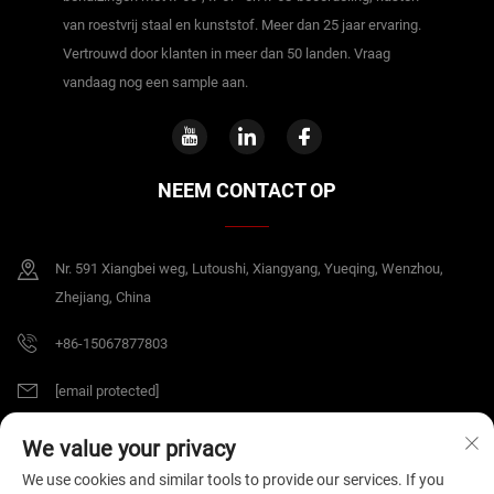
van roestvrij staal en kunststof. Meer dan 25 jaar ervaring.
Vertrouwd door klanten in meer dan 50 landen. Vraag
vandaag nog een sample aan.
NEEM CONTACT OP
Nr. 591 Xiangbei weg, Lutoushi, Xiangyang, Yueqing, Wenzhou,
Zhejiang, China
+86-15067877803
[email protected]
We value your privacy
Copyright © 2026 China Zhejiang B&J Electrical Co.,Ltd. Alle rechten
We use cookies and similar tools to provide our services. If you
voorbehouden.
Privacybeleid