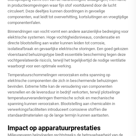
in productieomgevingen waar fijn stof voortdurend door de lucht
circuleert. Deze deeltjes kunnen doordringen in gevoelige
componenten, wat leidt tot oververhitting, kortsluitingen en vroegtijdige
componentenfalen.
Binnendringen van vocht vormt een andere aanzienlijke bedreiging voor
elektrische systemen. Hoge vochtigheidsniveaus, condensatie en
directe blootstelling aan water kunnen leiden tot corrosie,
isolatieafbraak en gevaarlijke elektrische storingen. Een goed gekozen
vloerstaand behuizingstype biedt essentiële bescherming tegen deze
vochtgerelateerde risico’s, terwijl het tegelijkertijd de nodige ventilatie
waarborgt voor een optimale werking.
Temperatuurschommelingen veroorzaken extra spanning op
elektrische componenten die zich in beschermende behuizingen
bevinden. Extreme hitte kan de veroudering van componenten
versnellen en de levensduur in bedrijf verkorten, terwijl plotselinge
temperatuurveranderingen thermische schok en mechanische
spanning kunnen veroorzaken. Blootstelling aan chemicaliën in
verwerkingsfaciliteiten introduceert corrosieve stoffen die
standaardmaterialen op de lange termijn kunnen aantasten.
Impact op apparatuurprestaties
Milieugevaren beïnvloeden rechtstreeks de betrouwbaarheid van de