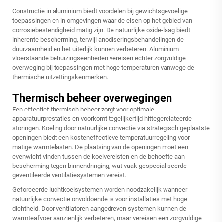
Constructie in aluminium biedt voordelen bij gewichtsgevoelige
toepassingen en in omgevingen waar de eisen op het gebied van
corrosiebestendigheid matig zijn. De natuurlijke oxide-laag biedt
inherente bescherming, terwijl anodiseringsbehandelingen de
duurzaamheid en het uiterlijk kunnen verbeteren. Aluminium
vloerstaande behuizingseenheden vereisen echter zorgvuldige
overweging bij toepassingen met hoge temperaturen vanwege de
thermische uitzettingskenmerken.
Thermisch beheer overwegingen
Een effectief thermisch beheer zorgt voor optimale
apparatuurprestaties en voorkomt tegelijkertijd hittegerelateerde
storingen. Koeling door natuurlijke convectie via strategisch geplaatste
openingen biedt een kosteneffectieve temperatuurregeling voor
matige warmtelasten. De plaatsing van de openingen moet een
evenwicht vinden tussen de koelvereisten en de behoefte aan
bescherming tegen binnendringing, wat vaak gespecialiseerde
geventileerde ventilatiesystemen vereist.
Geforceerde luchtkoelsystemen worden noodzakelijk wanneer
natuurlijke convectie onvoldoende is voor installaties met hoge
dichtheid. Door ventilatoren aangedreven systemen kunnen de
warmteafvoer aanzienlijk verbeteren, maar vereisen een zorgvuldige