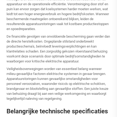
apparatuur en de operationele efficiëntie. Verontreiniging door stof en
puin kan ervoor zorgen dat koelsystemen harder moeten werken, wat
leidt tot een hoger energieverbruik en hogere bedrijfskosten. Wanneer
beschermende maatregelen ontoereikend blijken, leiden de
resulterende apparatuurstoringen vaak tot kostbare productiestoppen
en spoedreparaties.
De financiële gevolgen van onvoldoende bescherming gaan verder dan
de directe herstelkosten. Ongeplande stilstand onderbreekt
productieschema's, beïnvloedt leveringsverplichtingen en kan
klantrelaties schaden. Een zorgvuldig gekozen vloerstaand behuizing
voorkomt deze scenario's door optimale bedrijfsomstandigheden te
waarborgen voor kritische elektrische apparatuur.
Veiligheidsoverwegingen worden van essentieel belang wanneer
milieu-gevaarlijke factoren elektrische systemen in gevaar brengen.
Apparatuurstoringen kunnen gevaarlijke omstandigheden voor
personeel veroorzaken, waaronder risico's op elektrische schokken,
brandgevaar en blootstelling aan gevaarlijke stoffen. Een juiste keuze
van behuizing draagt bij aan een veilige werkomgeving en waarborgt
tegelijkertijd naleving van regelgeving.
Belangrijke technische specificaties