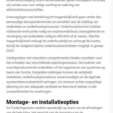
onderhoudstoegang. Branchestandaarden geven doorgaans minimale
vrij ruimtes aan voor veilige werking en naleving van
elektriciteitsvoorschriften.
Overwegingen met betrekking tot toegankelijkheid gaan verder dan
eenvoudige deuropendimensies en omvatten ook de indeling van
onderdelen en onderhoudsprocessen. Onderhoudstechnici hebben
voldoende werkruimte nodig om routineonderhoud, storingdetectie en
vervanging van onderdelen veilig en efficiënt uit te voeren. Slechte
toegankelijkheid verlengt de onderhoudstijd en verhoogt de kosten,
terwijl de veiligheid tijdens onderhoudsactiviteiten mogelijk in gevaar
komt.
Configuraties met meerdere compartimenten bieden voordelen voor
het scheiden van verschillende spanningsniveaus, het isoleren van
warmteproducerende onderdelen of het organiseren van systemen op
basis van functie. Dergelijke indelingen kunnen de veiligheid
verbeteren, onderhoudsprocedures vereenvoudigen en de algehele
systeembetrouwbaarheid verhogen. Ze vereisen echter zorgvuldige
planning om een adequate ventilatie en thermisch beheer in alle
compartimenten te waarborgen.
Montage- en installatieopties
De funderingseisen variëren aanzienlijk op basis van de afmetingen
van de behuizing, het gewicht van de apparatuur en de