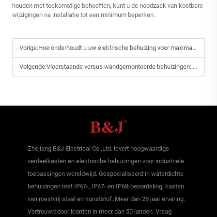
houden met toekomstige behoeften, kunt u de noodzaak van kostbare
wijzigingen na installatie tot een minimum beperken.
Vorige:
Hoe onderhoudt u uw elektrische behuizing voor maximale duurzaamheid?
Volgende:
Vloerstaande versus wandgemonteerde behuizingen: welke bespaart meer ruimte?
Zhejiang B&J Electrical Co.,Ltd. levert hoogwaardige
verdeelkasten en elektrische behuizingen voor industriële
toepassingen wereldwijd. Gespecialiseerd in waterdichte
behuizingen met IP66-, IP67- en IP68-beoordeling, kasten
van roestvrij staal en kunststof. Meer dan 25 jaar ervaring.
Vertrouwd door klanten in meer dan 50 landen. Vraag