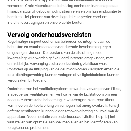
installatieteam veilig apparatuur naar de installatielocatie kunnen
vervoeren. Grote
vloerstaande behuizing
eenheden kunnen speciale
hijsapparatuur of gebouwmodificaties vereisen om hun eindpositie te
bereiken. Het plannen van deze logistieke aspecten voorkomt
installatievertragingen en onverwachte kosten.
Vervolg onderhoudsvereisten
Regelmatige inspectieschema's behouden de integriteit van de
behuizing en waarborgen een voortdurende bescherming tegen
omgevingsinvloeden. De toestand van de afdichting moet
kwartaalsgewijs worden geëvalueerd in zware omgevingen, met
onmiddellijke vervanging zodra verslechtering zichtbaar wordt.
Controles op de uitlijning van de deur voorkomen klemproblemen die
de afdichtingswerking kunnen verlagen of veiligheidsrisico's kunnen
veroorzaken bij toegang.
Onderhoud van het ventilatiesysteem omvat het vervangen van filters,
inspectie van ventilatoren en verificatie van de luchtstroom om een
adequate thermische beheersing te waarborgen. Verstopte filters
verminderen de koelwerking en verhogen het energieverbruik, terwijl
defecte ventilatoren kunnen leiden tot oververhitting en uitval van de
apparatuur. Documentatie van onderhoudsactiviteiten helpt bij het
vaststellen van optimale service-intervallen en het identificeren van
terugkerende problemen.