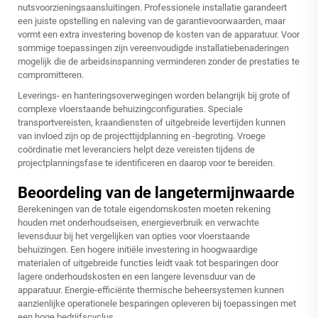
nutsvoorzieningsaansluitingen. Professionele installatie garandeert
een juiste opstelling en naleving van de garantievoorwaarden, maar
vormt een extra investering bovenop de kosten van de apparatuur. Voor
sommige toepassingen zijn vereenvoudigde installatiebenaderingen
mogelijk die de arbeidsinspanning verminderen zonder de prestaties te
compromitteren.
Leverings- en hanteringsoverwegingen worden belangrijk bij grote of
complexe vloerstaande behuizingconfiguraties. Speciale
transportvereisten, kraandiensten of uitgebreide levertijden kunnen
van invloed zijn op de projecttijdplanning en -begroting. Vroege
coördinatie met leveranciers helpt deze vereisten tijdens de
projectplanningsfase te identificeren en daarop voor te bereiden.
Beoordeling van de langetermijnwaarde
Berekeningen van de totale eigendomskosten moeten rekening
houden met onderhoudseisen, energieverbruik en verwachte
levensduur bij het vergelijken van opties voor vloerstaande
behuizingen. Een hogere initiële investering in hoogwaardige
materialen of uitgebreide functies leidt vaak tot besparingen door
lagere onderhoudskosten en een langere levensduur van de
apparatuur. Energie-efficiënte thermische beheersystemen kunnen
aanzienlijke operationele besparingen opleveren bij toepassingen met
een hoge bedrijfscyclus.