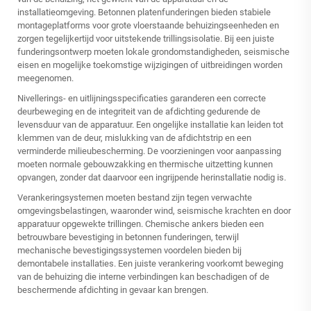
installatieomgeving. Betonnen platenfunderingen bieden stabiele
montageplatforms voor grote vloerstaande behuizingseenheden en
zorgen tegelijkertijd voor uitstekende trillingsisolatie. Bij een juiste
funderingsontwerp moeten lokale grondomstandigheden, seismische
eisen en mogelijke toekomstige wijzigingen of uitbreidingen worden
meegenomen.
Nivellerings- en uitlijningsspecificaties garanderen een correcte
deurbeweging en de integriteit van de afdichting gedurende de
levensduur van de apparatuur. Een ongelijke installatie kan leiden tot
klemmen van de deur, mislukking van de afdichtstrip en een
verminderde milieubescherming. De voorzieningen voor aanpassing
moeten normale gebouwzakking en thermische uitzetting kunnen
opvangen, zonder dat daarvoor een ingrijpende herinstallatie nodig is.
Verankeringsystemen moeten bestand zijn tegen verwachte
omgevingsbelastingen, waaronder wind, seismische krachten en door
apparatuur opgewekte trillingen. Chemische ankers bieden een
betrouwbare bevestiging in betonnen funderingen, terwijl
mechanische bevestigingssystemen voordelen bieden bij
demontabele installaties. Een juiste verankering voorkomt beweging
van de behuizing die interne verbindingen kan beschadigen of de
beschermende afdichting in gevaar kan brengen.