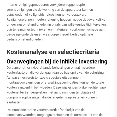
Interne reinigingsprocedures verwijderen opgehoopte
verontreinigingen die de werking van de apparatuur kunnen
beïnvloeden of veiligheidsrisico's kunnen veroorzaken.
Reinigingsplannen moeten rekening houden met de daadwerkelijke
omgevingsomstandigheden in plaats van willekeurige tijdintervallen.
Juiste reinigingstechnieken en -materialen voorkomen schade aan
gevoelige onderdelen en waarborgen tegelijkertijd optimale
bedrijfsomstandigheden.
Kostenanalyse en selectiecriteria
Overwegingen bij de initiële investering
De aanschaf van vloerstaande behuizingen omvat meerdere
kostenfactoren die verder gaan dan de basisprijs van de behuizing.
Aanpassingsvereisten zoals speciale uitsparingen,
montagevoorzieningen of afwerkingspecificaties kunnen de totale
kosten aanzienlijk beïnvloeden. Deze wijzigingen blijken echter vaak
kosteneffectief vergeleken met aanpassingen ter plaatse of
compromisoplossingen die de langetermijnprestaties kunnen
aantasten.
De installatiekosten variëren sterk afhankelijk van de
locatievoorwaarden, toegangsvereisten en de complexiteit van de