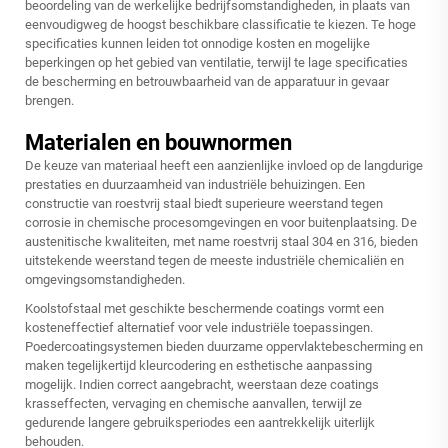
beoordeling van de werkelijke bedrijfsomstandigheden, in plaats van
eenvoudigweg de hoogst beschikbare classificatie te kiezen. Te hoge
specificaties kunnen leiden tot onnodige kosten en mogelijke
beperkingen op het gebied van ventilatie, terwijl te lage specificaties
de bescherming en betrouwbaarheid van de apparatuur in gevaar
brengen.
Materialen en bouwnormen
De keuze van materiaal heeft een aanzienlijke invloed op de langdurige
prestaties en duurzaamheid van industriële behuizingen. Een
constructie van roestvrij staal biedt superieure weerstand tegen
corrosie in chemische procesomgevingen en voor buitenplaatsing. De
austenitische kwaliteiten, met name roestvrij staal 304 en 316, bieden
uitstekende weerstand tegen de meeste industriële chemicaliën en
omgevingsomstandigheden.
Koolstofstaal met geschikte beschermende coatings vormt een
kosteneffectief alternatief voor vele industriële toepassingen.
Poedercoatingsystemen bieden duurzame oppervlaktebescherming en
maken tegelijkertijd kleurcodering en esthetische aanpassing
mogelijk. Indien correct aangebracht, weerstaan deze coatings
krasseffecten, vervaging en chemische aanvallen, terwijl ze
gedurende langere gebruiksperiodes een aantrekkelijk uiterlijk
behouden.