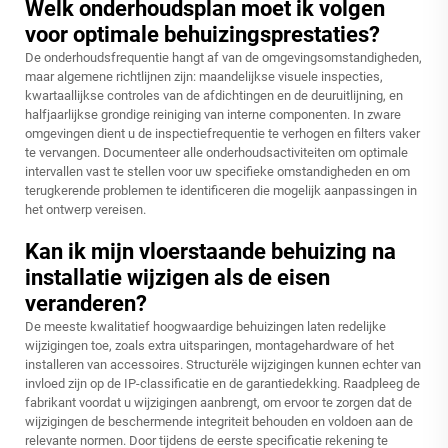
Welk onderhoudsplan moet ik volgen
voor optimale behuizingsprestaties?
De onderhoudsfrequentie hangt af van de omgevingsomstandigheden,
maar algemene richtlijnen zijn: maandelijkse visuele inspecties,
kwartaallijkse controles van de afdichtingen en de deuruitlijning, en
halfjaarlijkse grondige reiniging van interne componenten. In zware
omgevingen dient u de inspectiefrequentie te verhogen en filters vaker
te vervangen. Documenteer alle onderhoudsactiviteiten om optimale
intervallen vast te stellen voor uw specifieke omstandigheden en om
terugkerende problemen te identificeren die mogelijk aanpassingen in
het ontwerp vereisen.
Kan ik mijn vloerstaande behuizing na
installatie wijzigen als de eisen
veranderen?
De meeste kwalitatief hoogwaardige behuizingen laten redelijke
wijzigingen toe, zoals extra uitsparingen, montagehardware of het
installeren van accessoires. Structurële wijzigingen kunnen echter van
invloed zijn op de IP-classificatie en de garantiedekking. Raadpleeg de
fabrikant voordat u wijzigingen aanbrengt, om ervoor te zorgen dat de
wijzigingen de beschermende integriteit behouden en voldoen aan de
relevante normen. Door tijdens de eerste specificatie rekening te