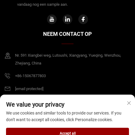
vandaag nog een sample aan.
NEEM CONTACT OP
Nr. 591 Xiangbei weg, Lutoushi, Xiangyang, Yueqing, Wenzhou,
Zhejiang, China
+86-15067877803
[email protected]
We value your privacy
Copyright © 2026 China Zhejiang B&J Electrical Co.,Ltd. Alle rechten
We use cookies and similar tools to provide our services. If you
voorbehouden.
Privacybeleid
don't want to accept all cookies, click Personalize cookies.
Accept all