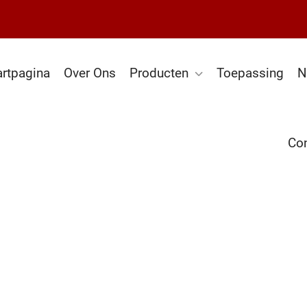
artpagina
Over Ons
Producten
Toepassing
N
Con