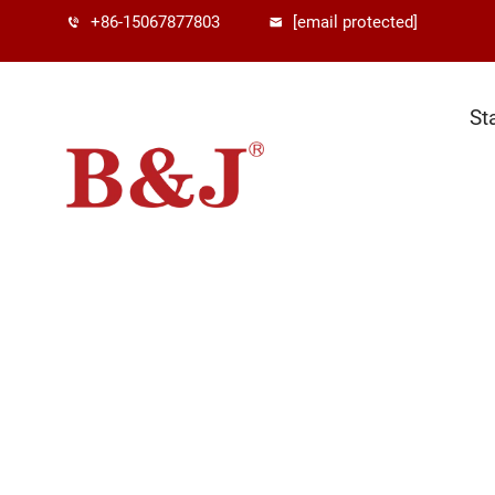
+86-15067877803
[email protected]
St