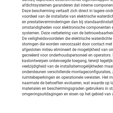
afdichtsystemen garanderen dat interne componente
Deze bescherming vertaalt zich direct in lagere on
voordeel van de installatie van elektrische waterd
en prestatieverminderingen dan bij standaardinstall
omstandigheden voor elektronische componenten en v
systemen. Deze verbetering van de betrouwbaarheid r
De veiligheidsvoordelen die elektrische waterdicht
storingen die worden veroorzaakt door contact met
afgesloten milieu elimineert de mogelijkheid van 
gecreëerd voor onderhoudspersoneel en operators.
kastontwerpen onbevoegde toegang, terwijl tegelijk
veelzijdigheid van de installatiemogelijkheden ma
ondersteunen verschillende montageconfiguraties, z
ruimtebeperkingen en operationele vereisten. Het 
naarmate de behoeften evolueren, wat waarde op la
materialen en beschermingsgraden gebruikers in sta
omgevingsuitdagingen en eisen op het gebied van