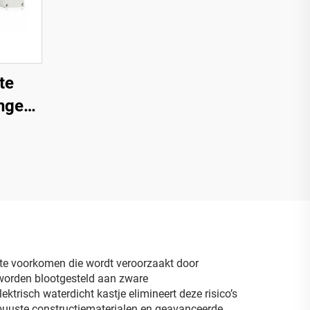
te
ingen
itdoos
 te voorkomen die wordt veroorzaakt door
e worden blootgesteld aan zware
ktrisch waterdicht kastje elimineert deze risico’s
buuste constructiematerialen en geavanceerde