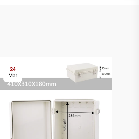
24
2
Mar
Ap