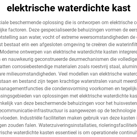
elektrische waterdichte kast
ruciale beschermende oplossing die is ontworpen om elektrisch
lijke factoren. Deze gespecialiseerde behuizingen vormen de eers
stelling aan water, vocht of extreme weersomstandigheden de o
 bestaat erin een afgesloten omgeving te creëren die waterinfiltr
 Moderne ontwerpen van elektrische waterdichte kasten integre
 en nauwkeurig geconstrueerde deurmechanismen die volledige b
en corrosiebestendige materialen zoals roestvrij staal, alumi
are milieuomstandigheden. Veel modellen van elektrische waterdi
erstaan en bestand zijn tegen krachtige waterstralen vanuit meer
omanagementfuncties die condensvorming voorkomen en tegelijke
gsgebieden van oplossingen met elektrische waterdichte kasten
hankelijk van deze beschermende behuizingen voor het huisves
ecommunicatie-infrastructuur is aangewezen op de technologie v
oeden. Industriële faciliteiten maken gebruik van deze kaste
gen zouden falen. Waterzuiveringsinstallaties, rioleringsfacilit
sche waterdichte kasten essentieel is om operationele continuï