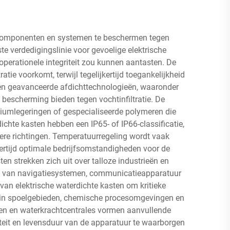
e componenten en systemen te beschermen tegen
te verdedigingslinie voor gevoelige elektrische
perationele integriteit zou kunnen aantasten. De
atie voorkomt, terwijl tegelijkertijd toegankelijkheid
ren geavanceerde afdichttechnologieën, waaronder
escherming bieden tegen vochtinfiltratie. De
niumlegeringen of gespecialiseerde polymeren die
chte kasten hebben een IP65- of IP66-classificatie,
dere richtingen. Temperatuurregeling wordt vaak
rtijd optimale bedrijfsomstandigheden voor de
 strekken zich uit over talloze industrieën en
ten van navigatiesystemen, communicatieapparatuur
an elektrische waterdichte kasten om kritieke
n in spoelgebieden, chemische procesomgevingen en
eiten en waterkrachtcentrales vormen aanvullende
teit en levensduur van de apparatuur te waarborgen