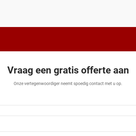
verbindingen behouden. Naarmate
oplaadstations voor elektrische
voertuigen vaker en verspreider worden
geïnstalleerd...
Vraag een gratis offerte aan
Onze vertegenwoordiger neemt spoedig contact met u op.