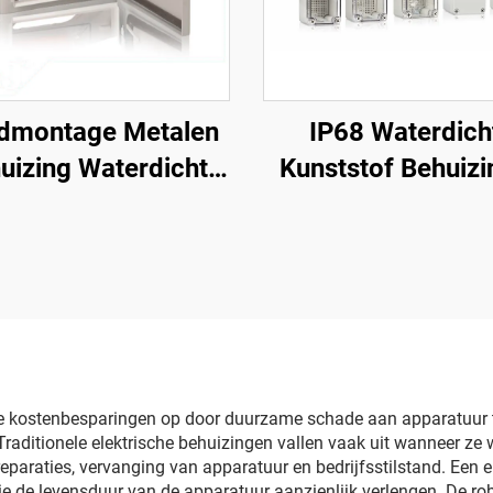
dmontage Metalen
IP68 Waterdich
uizing Waterdicht
Kunststof Behuiz
en IP66 Verdeelkast
Elektrische Aanslu
lijke kostenbesparingen op door duurzame schade aan apparatuur
 Traditionele elektrische behuizingen vallen vaak uit wanneer z
araties, vervanging van apparatuur en bedrijfsstilstand. Een ele
 de levensduur van de apparatuur aanzienlijk verlengen. De ro