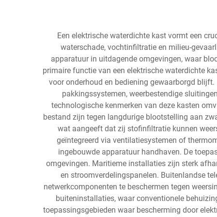
Een elektrische waterdichte kast vormt een c
waterschade, vochtinfiltratie en milieu-gevaar
apparatuur in uitdagende omgevingen, waar bloot
primaire functie van een elektrische waterdichte kast
voor onderhoud en bediening gewaarborgd blijft.
pakkingssystemen, weerbestendige sluitingen
technologische kenmerken van deze kasten omvatt
bestand zijn tegen langdurige blootstelling aan zw
wat aangeeft dat zij stofinfiltratie kunnen we
geïntegreerd via ventilatiesystemen of therm
ingebouwde apparatuur handhaven. De toepassin
omgevingen. Maritieme installaties zijn sterk af
en stroomverdelingspanelen. Buitenlandse tel
netwerkcomponenten te beschermen tegen weersinvl
buiteninstallaties, waar conventionele behuizin
toepassingsgebieden waar bescherming door elektri