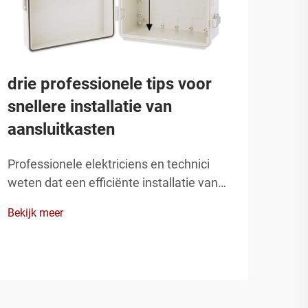
drie professionele tips voor
Een
snellere installatie van
kie
aansluitkasten
Het 
behu
Professionele elektriciens en technici
zorg
weten dat een efficiënte installatie van
Bekij
mili
aansluitkasten aanzienlijk kan invloeden
Bekijk meer
mate
op projecttijdschema's en de algehele
inst
kwaliteit. Hoewel veel installateurs zich
met 
uitsluitend richten op de elektrische
esse
aansluitingen, beïnvloeden de montage
en positionering p...