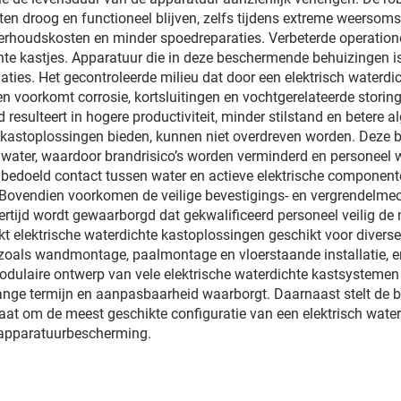
n droog en functioneel blijven, zelfs tijdens extreme weersoms
derhoudskosten en minder spoedreparaties. Verbeterde operation
ichte kastjes. Apparatuur die in deze beschermende behuizingen 
aties. Het gecontroleerde milieu dat door een elektrisch waterd
oorkomt corrosie, kortsluitingen en vochtgerelateerde storingen
esulteert in hogere productiviteit, minder stilstand en betere a
e kastoplossingen bieden, kunnen niet overdreven worden. Deze 
 water, waardoor brandrisico’s worden verminderd en personeel 
onbedoeld contact tussen water en actieve elektrische compone
 Bovendien voorkomen de veilige bevestigings- en vergrendelme
ertijd wordt gewaarborgd dat gekwalificeerd personeel veilig d
akt elektrische waterdichte kastoplossingen geschikt voor dive
oals wandmontage, paalmontage en vloerstaande installatie, en b
modulaire ontwerp van vele elektrische waterdichte kastsysteme
nge termijn en aanpasbaarheid waarborgt. Daarnaast stelt de b
at om de meest geschikte configuratie van een elektrisch waterd
 apparatuurbescherming.