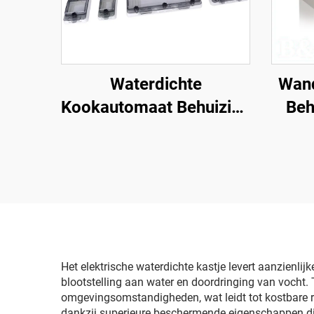
Waterdichte
Wan
Kookautomaat Behuizing
Beh
Venster 18-polig IP67
Buit
Transparant
Contactbeschermingsvenster
Kap
Het elektrische waterdichte kastje levert aanzien
blootstelling aan water en doordringing van vocht.
omgevingsomstandigheden, wat leidt tot kostbare rep
dankzij superieure beschermende eigenschappen die