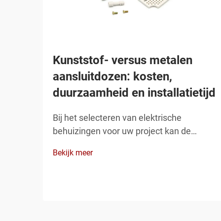
Kunststof- versus metalen
aansluitdozen: kosten,
duurzaamheid en installatietijd
Bij het selecteren van elektrische
behuizingen voor uw project kan de
keuze tussen een kunststof- of metalen
Bekijk meer
aansluitdoos een aanzienlijke invloed
hebben op zowel prestaties als budget.
De aansluitdoos fungeert als een cruciale
beschermende behuizing voor
elektrische aansluitingen, waardoor...