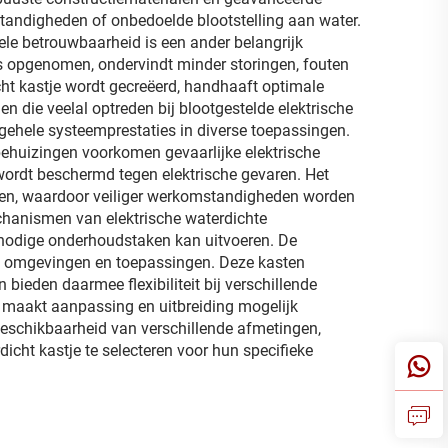
tandigheden of onbedoelde blootstelling aan water.
ele betrouwbaarheid is een ander belangrijk
is opgenomen, ondervindt minder storingen, fouten
icht kastje wordt gecreëerd, handhaaft optimale
 die veelal optreden bij blootgestelde elektrische
lgehele systeemprestaties in diverse toepassingen.
behuizingen voorkomen gevaarlijke elektrische
wordt beschermd tegen elektrische gevaren. Het
nten, waardoor veiliger werkomstandigheden worden
chanismen van elektrische waterdichte
e nodige onderhoudstaken kan uitvoeren. De
rse omgevingen en toepassingen. Deze kasten
ieden daarmee flexibiliteit bij verschillende
n maakt aanpassing en uitbreiding mogelijk
eschikbaarheid van verschillende afmetingen,
icht kastje te selecteren voor hun specifieke