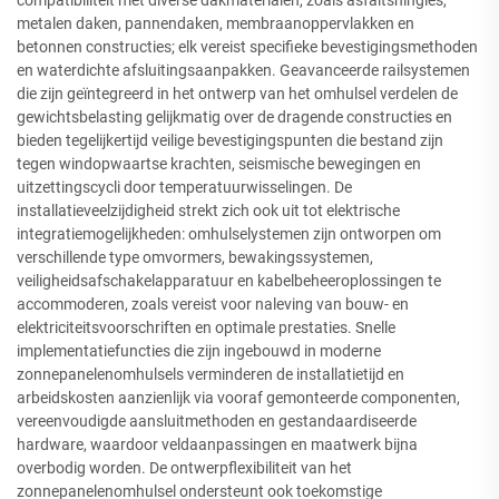
metalen daken, pannendaken, membraanoppervlakken en
betonnen constructies; elk vereist specifieke bevestigingsmethoden
en waterdichte afsluitingsaanpakken. Geavanceerde railsystemen
die zijn geïntegreerd in het ontwerp van het omhulsel verdelen de
gewichtsbelasting gelijkmatig over de dragende constructies en
bieden tegelijkertijd veilige bevestigingspunten die bestand zijn
tegen windopwaartse krachten, seismische bewegingen en
uitzettingscycli door temperatuurwisselingen. De
installatieveelzijdigheid strekt zich ook uit tot elektrische
integratiemogelijkheden: omhulselystemen zijn ontworpen om
verschillende type omvormers, bewakingssystemen,
veiligheidsafschakelapparatuur en kabelbeheeroplossingen te
accommoderen, zoals vereist voor naleving van bouw- en
elektriciteitsvoorschriften en optimale prestaties. Snelle
implementatiefuncties die zijn ingebouwd in moderne
zonnepanelenomhulsels verminderen de installatietijd en
arbeidskosten aanzienlijk via vooraf gemonteerde componenten,
vereenvoudigde aansluitmethoden en gestandaardiseerde
hardware, waardoor veldaanpassingen en maatwerk bijna
overbodig worden. De ontwerpflexibiliteit van het
zonnepanelenomhulsel ondersteunt ook toekomstige