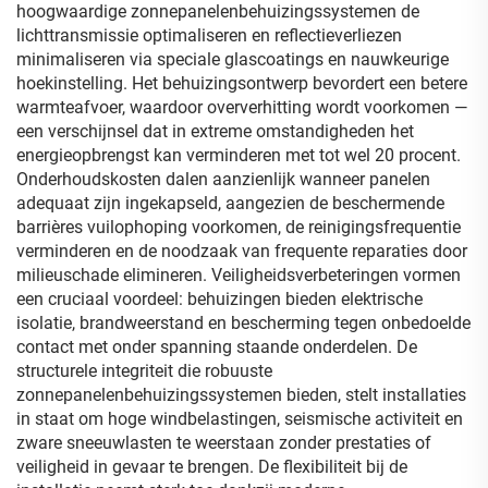
hoogwaardige zonnepanelenbehuizingssystemen de
lichttransmissie optimaliseren en reflectieverliezen
minimaliseren via speciale glascoatings en nauwkeurige
hoekinstelling. Het behuizingsontwerp bevordert een betere
warmteafvoer, waardoor oververhitting wordt voorkomen —
een verschijnsel dat in extreme omstandigheden het
energieopbrengst kan verminderen met tot wel 20 procent.
Onderhoudskosten dalen aanzienlijk wanneer panelen
adequaat zijn ingekapseld, aangezien de beschermende
barrières vuilophoping voorkomen, de reinigingsfrequentie
verminderen en de noodzaak van frequente reparaties door
milieuschade elimineren. Veiligheidsverbeteringen vormen
een cruciaal voordeel: behuizingen bieden elektrische
isolatie, brandweerstand en bescherming tegen onbedoelde
contact met onder spanning staande onderdelen. De
structurele integriteit die robuuste
zonnepanelenbehuizingssystemen bieden, stelt installaties
in staat om hoge windbelastingen, seismische activiteit en
zware sneeuwlasten te weerstaan zonder prestaties of
veiligheid in gevaar te brengen. De flexibiliteit bij de