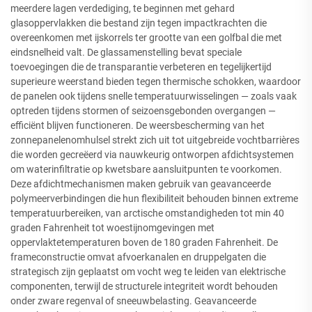
meerdere lagen verdediging, te beginnen met gehard
glasoppervlakken die bestand zijn tegen impactkrachten die
overeenkomen met ijskorrels ter grootte van een golfbal die met
eindsnelheid valt. De glassamenstelling bevat speciale
toevoegingen die de transparantie verbeteren en tegelijkertijd
superieure weerstand bieden tegen thermische schokken, waardoor
de panelen ook tijdens snelle temperatuurwisselingen — zoals vaak
optreden tijdens stormen of seizoensgebonden overgangen —
efficiënt blijven functioneren. De weersbescherming van het
zonnepanelenomhulsel strekt zich uit tot uitgebreide vochtbarrières
die worden gecreëerd via nauwkeurig ontworpen afdichtsystemen
om waterinfiltratie op kwetsbare aansluitpunten te voorkomen.
Deze afdichtmechanismen maken gebruik van geavanceerde
polymeerverbindingen die hun flexibiliteit behouden binnen extreme
temperatuurbereiken, van arctische omstandigheden tot min 40
graden Fahrenheit tot woestijnomgevingen met
oppervlaktetemperaturen boven de 180 graden Fahrenheit. De
frameconstructie omvat afvoerkanalen en druppelgaten die
strategisch zijn geplaatst om vocht weg te leiden van elektrische
componenten, terwijl de structurele integriteit wordt behouden
onder zware regenval of sneeuwbelasting. Geavanceerde