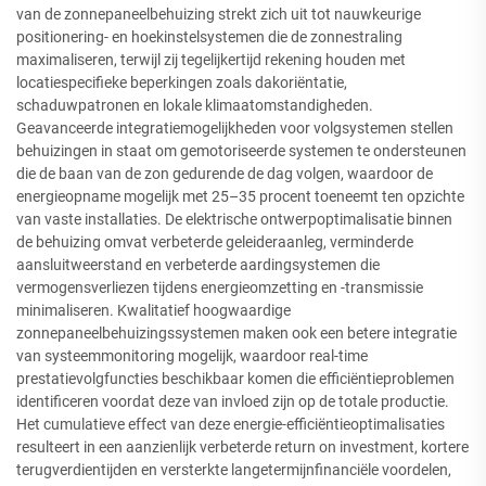
van de zonnepaneelbehuizing strekt zich uit tot nauwkeurige
positionering- en hoekinstelsystemen die de zonnestraling
maximaliseren, terwijl zij tegelijkertijd rekening houden met
locatiespecifieke beperkingen zoals dakoriëntatie,
schaduwpatronen en lokale klimaatomstandigheden.
Geavanceerde integratiemogelijkheden voor volgsystemen stellen
behuizingen in staat om gemotoriseerde systemen te ondersteunen
die de baan van de zon gedurende de dag volgen, waardoor de
energieopname mogelijk met 25–35 procent toeneemt ten opzichte
van vaste installaties. De elektrische ontwerpoptimalisatie binnen
de behuizing omvat verbeterde geleideraanleg, verminderde
aansluitweerstand en verbeterde aardingsystemen die
vermogensverliezen tijdens energieomzetting en -transmissie
minimaliseren. Kwalitatief hoogwaardige
zonnepaneelbehuizingssystemen maken ook een betere integratie
van systeemmonitoring mogelijk, waardoor real-time
prestatievolgfuncties beschikbaar komen die efficiëntieproblemen
identificeren voordat deze van invloed zijn op de totale productie.
Het cumulatieve effect van deze energie-efficiëntieoptimalisaties
resulteert in een aanzienlijk verbeterde return on investment, kortere
terugverdientijden en versterkte langetermijnfinanciële voordelen,