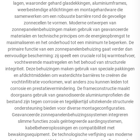
lagen, waaronder gehard glasdekkingen, aluminiumframes,
weerbestendige afdichtingen en montagehardware die
samenwerken om een robuuste barrière rond de gevoelige
zonnecellen te vormen. Moderne ontwerpen van
zonnepanelenbehuizingen maken gebruik van geavanceerde
materialen en technische principes om de energieopbrengst te
maximaliseren en het onderhoud tot een minimum te beperken. De
primaire functie van een zonnepanelenbehuizing gaat verder dan
eenvoudige bescherming: zij speelt een cruciale rol bij warmteafvoer,
vochtwerende maatregelen en het behoud van structurele
integriteit. Deze behuizingen maken gebruik van speciale pakkingen
en afdichtmiddelen om waterdichte barrières te creëren die
vochtinfiltratie voorkomen, wat anders zou kunnen leiden tot
corrosie en prestatievermindering. De frameconstructie maakt
doorgaans gebruik van geanodiseerde aluminiumprofielen die
bestand zijn tegen corrosie en tegelijkertijd uitstekende structurele
ondersteuning bieden voor diverse montageconfiguraties.
Geavanceerde zonnepanelenbehuizingssystemen integreren
slimme functies zoals geïntegreerde aardingsystemen,
kabelbeheeroplossingen en compatibiliteit met
bewakingsequipment. De technologische verfijning van moderne