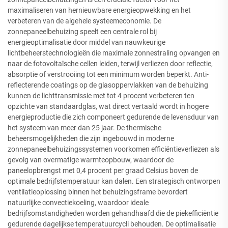
maximaliseren van hernieuwbare energieopwekking en het
verbeteren van de algehele systeemeconomie. De
zonnepaneelbehuizing speelt een centrale rol bij
energieoptimalisatie door middel van nauwkeurige
lichtbeheerstechnologieën die maximale zonnestraling opvangen en
naar de fotovoltaïsche cellen leiden, terwijl verliezen door reflectie,
absorptie of verstrooiing tot een minimum worden beperkt. Anti-
reflecterende coatings op de glasoppervlakken van de behuizing
kunnen de lichttransmissie met tot 4 procent verbeteren ten
opzichte van standaardglas, wat direct vertaald wordt in hogere
energieproductie die zich componeert gedurende de levensduur van
het systeem van meer dan 25 jaar. De thermische
beheersmogelijkheden die zijn ingebouwd in moderne
zonnepaneelbehuizingssystemen voorkomen efficiëntieverliezen als
gevolg van overmatige warmteopbouw, waardoor de
paneelopbrengst met 0,4 procent per graad Celsius boven de
optimale bedrijfstemperatuur kan dalen. Een strategisch ontworpen
ventilatieoplossing binnen het behuizingsframe bevordert
natuurlijke convectiekoeling, waardoor ideale
bedrijfsomstandigheden worden gehandhaafd die de piekefficiëntie
gedurende dagelijkse temperatuurcycli behouden. De optimalisatie