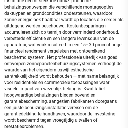
installatie neemt sterk toe dankzij moderne
behuizingsontwerpen die verschillende montageopties,
daktuypen en grondcondities ondersteunen, waardoor
zonne-energie ook haalbaar wordt op locaties die eerder als
uitdagend werden beschouwd. Kostenbesparingen
accumuleren zich op termijn door verminderd onderhoud,
verbeterde efficiëntie en een langere levensduur van de
apparatuur, wat vaak resulteert in een 15–30 procent hoger
financieel rendement vergeleken met ontoereikend
beschermd systeem. Het professionele uiterlijk van goed
ontworpen zonnepanelenbehuizingssystemen verhoogt de
waarde van het eigendom terwijl esthetische
aantrekkelijkheid wordt behouden — met name belangrijk
voor residentiële en commerciële toepassingen waar
visuele impact van wezenlijk belang is. Kwalitatief
hoogwaardige behuizingen bieden bovendien
garantiebescherming, aangezien fabrikanten doorgaans
een juiste behuizingsinstallatie vereisen om de
garantiedekking te handhaven, waardoor de investering
wordt beschermd tegen vroegtijdig uitvallen of
prestatieproblemen.