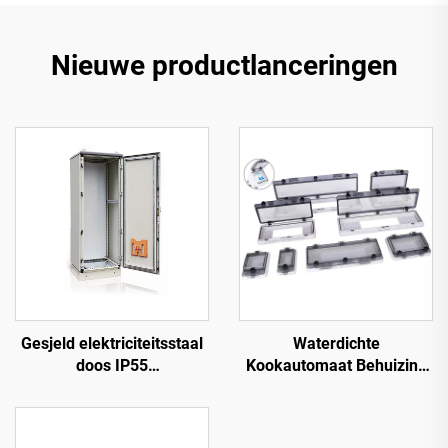
Nieuwe productlanceringen
Gesjeld elektriciteitsstaal
Waterdichte
doos IP55
Kookautomaat Behuizing
elektriciteitsstaaldoos
Venster 18-polig IP67
Transparant
Contactbeschermingsvenste