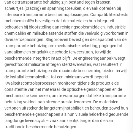
van de transparante behuizing zijn bestand tegen krassen,
scheurtjes (crazing) en spanningsbreuken, die vaak optreden bij
inferieure transparante beschermoplossingen. Compatibiliteitstests
met chemicaliën bevestigen dat de materialen hun integriteit
behouden bij blootstelling aan reinigingsoplosmiddelen, industriële
chemicaliën en milieubelastende stoffen die veelvuldig voorkomen in
diverse toepassingen. Slagproeven bevestigen de capaciteit van de
transparante behuizing om mechanische belasting, pogingen tot
vandalisme en ongelukkige schade te weerstaan, terwijl de
beschermende integriteit intact blijft. De engineeringaanpak weegt
gewichtsoptimalisatie af tegen sterktevereisten, wat resulteert in
transparante behuizingen die maximale bescherming bieden terwijl
de installatiecomplexiteit tot een minimum wordt beperkt.
Kwaliteitscontroleprocessen monitoren tijdens de productie de
consistentie van het materiaal, de optische eigenschappen en de
mechanische kenmerken, om te waarborgen dat elke transparante
behuizing voldoet aan strenge prestatienormen. De materialen
vertonen uitstekende langetermijnstabiliteit en behouden zowel hun
beschermende eigenschappen als hun visuele helderheid gedurende
langdurige levenscycli — vaak aanzienlijk langer dan die van
traditionele beschermende behuizingen.