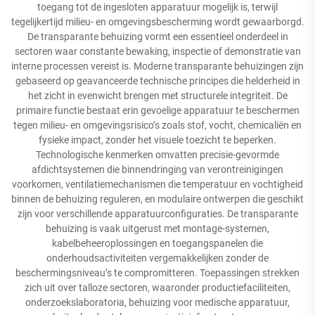
toegang tot de ingesloten apparatuur mogelijk is, terwijl
tegelijkertijd milieu- en omgevingsbescherming wordt gewaarborgd.
De transparante behuizing vormt een essentieel onderdeel in
sectoren waar constante bewaking, inspectie of demonstratie van
interne processen vereist is. Moderne transparante behuizingen zijn
gebaseerd op geavanceerde technische principes die helderheid in
het zicht in evenwicht brengen met structurele integriteit. De
primaire functie bestaat erin gevoelige apparatuur te beschermen
tegen milieu- en omgevingsrisico’s zoals stof, vocht, chemicaliën en
fysieke impact, zonder het visuele toezicht te beperken.
Technologische kenmerken omvatten precisie-gevormde
afdichtsystemen die binnendringing van verontreinigingen
voorkomen, ventilatiemechanismen die temperatuur en vochtigheid
binnen de behuizing reguleren, en modulaire ontwerpen die geschikt
zijn voor verschillende apparatuurconfiguraties. De transparante
behuizing is vaak uitgerust met montage-systemen,
kabelbeheeroplossingen en toegangspanelen die
onderhoudsactiviteiten vergemakkelijken zonder de
beschermingsniveau’s te compromitteren. Toepassingen strekken
zich uit over talloze sectoren, waaronder productiefaciliteiten,
onderzoekslaboratoria, behuizing voor medische apparatuur,