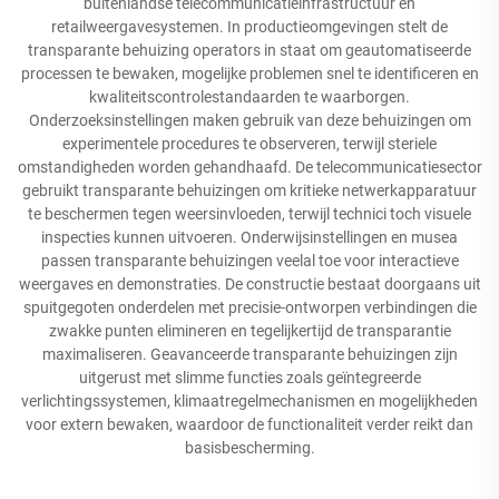
buitenlandse telecommunicatieinfrastructuur en
retailweergavesystemen. In productieomgevingen stelt de
transparante behuizing operators in staat om geautomatiseerde
processen te bewaken, mogelijke problemen snel te identificeren en
kwaliteitscontrolestandaarden te waarborgen.
Onderzoeksinstellingen maken gebruik van deze behuizingen om
experimentele procedures te observeren, terwijl steriele
omstandigheden worden gehandhaafd. De telecommunicatiesector
gebruikt transparante behuizingen om kritieke netwerkapparatuur
te beschermen tegen weersinvloeden, terwijl technici toch visuele
inspecties kunnen uitvoeren. Onderwijsinstellingen en musea
passen transparante behuizingen veelal toe voor interactieve
weergaves en demonstraties. De constructie bestaat doorgaans uit
spuitgegoten onderdelen met precisie-ontworpen verbindingen die
zwakke punten elimineren en tegelijkertijd de transparantie
maximaliseren. Geavanceerde transparante behuizingen zijn
uitgerust met slimme functies zoals geïntegreerde
verlichtingssystemen, klimaatregelmechanismen en mogelijkheden
voor extern bewaken, waardoor de functionaliteit verder reikt dan
basisbescherming.