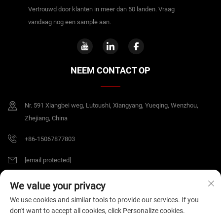
Vertrouwd door klanten in meer dan 50 landen. Vraag
vandaag nog een sample aan.
NEEM CONTACT OP
Nr. 591 Xiangbei weg, Lutoushi, Xiangyang, Yueqing, Wenzhou,
Zhejiang, China
+86-15067877803
[email protected]
We value your privacy
Copyright © 2026 China Zhejiang B&J Electrical Co.,Ltd. Alle rechten
We use cookies and similar tools to provide our services. If you
voorbehouden.
Privacybeleid
don't want to accept all cookies, click Personalize cookies.