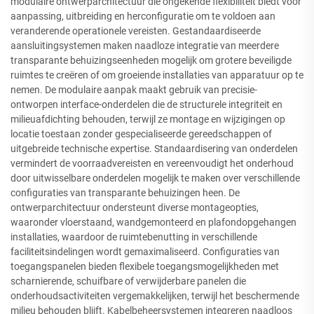
modulaire ontwerparchitectuur die ongekende flexibiliteit biedt voor
aanpassing, uitbreiding en herconfiguratie om te voldoen aan
veranderende operationele vereisten. Gestandaardiseerde
aansluitingsystemen maken naadloze integratie van meerdere
transparante behuizingseenheden mogelijk om grotere beveiligde
ruimtes te creëren of om groeiende installaties van apparatuur op te
nemen. De modulaire aanpak maakt gebruik van precisie-
ontworpen interface-onderdelen die de structurele integriteit en
milieuafdichting behouden, terwijl ze montage en wijzigingen op
locatie toestaan zonder gespecialiseerde gereedschappen of
uitgebreide technische expertise. Standaardisering van onderdelen
vermindert de voorraadvereisten en vereenvoudigt het onderhoud
door uitwisselbare onderdelen mogelijk te maken over verschillende
configuraties van transparante behuizingen heen. De
ontwerparchitectuur ondersteunt diverse montageopties,
waaronder vloerstaand, wandgemonteerd en plafondopgehangen
installaties, waardoor de ruimtebenutting in verschillende
faciliteitsindelingen wordt gemaximaliseerd. Configuraties van
toegangspanelen bieden flexibele toegangsmogelijkheden met
scharnierende, schuifbare of verwijderbare panelen die
onderhoudsactiviteiten vergemakkelijken, terwijl het beschermende
milieu behouden blijft. Kabelbeheersystemen integreren naadloos