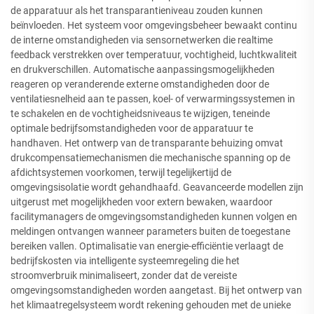
de apparatuur als het transparantieniveau zouden kunnen
beïnvloeden. Het systeem voor omgevingsbeheer bewaakt continu
de interne omstandigheden via sensornetwerken die realtime
feedback verstrekken over temperatuur, vochtigheid, luchtkwaliteit
en drukverschillen. Automatische aanpassingsmogelijkheden
reageren op veranderende externe omstandigheden door de
ventilatiesnelheid aan te passen, koel- of verwarmingssystemen in
te schakelen en de vochtigheidsniveaus te wijzigen, teneinde
optimale bedrijfsomstandigheden voor de apparatuur te
handhaven. Het ontwerp van de transparante behuizing omvat
drukcompensatiemechanismen die mechanische spanning op de
afdichtsystemen voorkomen, terwijl tegelijkertijd de
omgevingsisolatie wordt gehandhaafd. Geavanceerde modellen zijn
uitgerust met mogelijkheden voor extern bewaken, waardoor
facilitymanagers de omgevingsomstandigheden kunnen volgen en
meldingen ontvangen wanneer parameters buiten de toegestane
bereiken vallen. Optimalisatie van energie-efficiëntie verlaagt de
bedrijfskosten via intelligente systeemregeling die het
stroomverbruik minimaliseert, zonder dat de vereiste
omgevingsomstandigheden worden aangetast. Bij het ontwerp van
het klimaatregelsysteem wordt rekening gehouden met de unieke