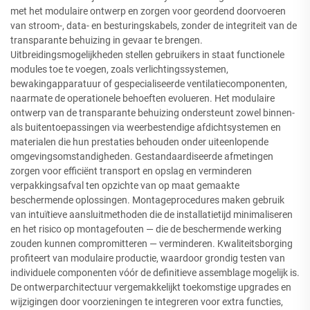
met het modulaire ontwerp en zorgen voor geordend doorvoeren
van stroom-, data- en besturingskabels, zonder de integriteit van de
transparante behuizing in gevaar te brengen.
Uitbreidingsmogelijkheden stellen gebruikers in staat functionele
modules toe te voegen, zoals verlichtingssystemen,
bewakingapparatuur of gespecialiseerde ventilatiecomponenten,
naarmate de operationele behoeften evolueren. Het modulaire
ontwerp van de transparante behuizing ondersteunt zowel binnen-
als buitentoepassingen via weerbestendige afdichtsystemen en
materialen die hun prestaties behouden onder uiteenlopende
omgevingsomstandigheden. Gestandaardiseerde afmetingen
zorgen voor efficiënt transport en opslag en verminderen
verpakkingsafval ten opzichte van op maat gemaakte
beschermende oplossingen. Montageprocedures maken gebruik
van intuïtieve aansluitmethoden die de installatietijd minimaliseren
en het risico op montagefouten — die de beschermende werking
zouden kunnen compromitteren — verminderen. Kwaliteitsborging
profiteert van modulaire productie, waardoor grondig testen van
individuele componenten vóór de definitieve assemblage mogelijk is.
De ontwerparchitectuur vergemakkelijkt toekomstige upgrades en
wijzigingen door voorzieningen te integreren voor extra functies,