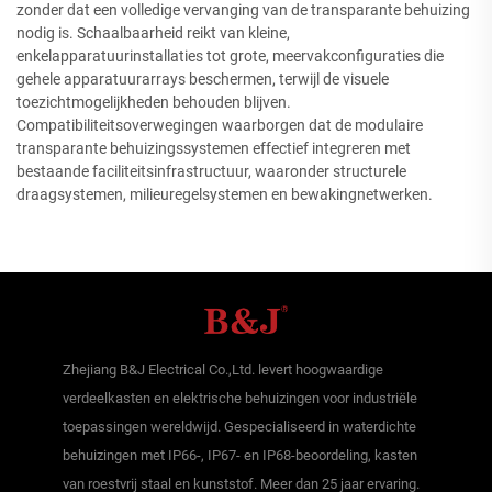
zonder dat een volledige vervanging van de transparante behuizing
nodig is. Schaalbaarheid reikt van kleine,
enkelapparatuurinstallaties tot grote, meervakconfiguraties die
gehele apparatuurarrays beschermen, terwijl de visuele
toezichtmogelijkheden behouden blijven.
Compatibiliteitsoverwegingen waarborgen dat de modulaire
transparante behuizingssystemen effectief integreren met
bestaande faciliteitsinfrastructuur, waaronder structurele
draagsystemen, milieuregelsystemen en bewakingnetwerken.
Zhejiang B&J Electrical Co.,Ltd. levert hoogwaardige
verdeelkasten en elektrische behuizingen voor industriële
toepassingen wereldwijd. Gespecialiseerd in waterdichte
behuizingen met IP66-, IP67- en IP68-beoordeling, kasten
van roestvrij staal en kunststof. Meer dan 25 jaar ervaring.